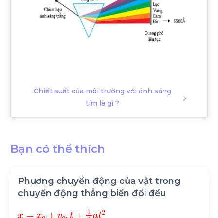
Chiết suất của môi trường với ánh sáng
tím là gì ?
Bạn có thể thích
Phương chuyển động của vật trong
chuyển động thẳng biến đổi đều
x
=
x
o
+
v
o
.
t
+
1
2
a
t
2