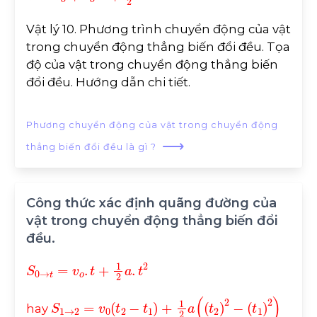
Vật lý 10. Phương trình chuyển động của vật
trong chuyển động thẳng biến đổi đều. Tọa
độ của vật trong chuyển động thẳng biến
đổi đều. Hướng dẫn chi tiết.
Phương chuyển động của vật trong chuyển động
⟶
thẳng biến đổi đều là gì ?
Công thức xác định quãng đường của
vật trong chuyển động thẳng biến đổi
đều.
S
0
→
t
=
v
o
.
t
+
1
2
a
.
t
2
S
1
→
2
=
v
0
t
2
-
t
1
+
1
2
a
t
2
2
-
t
1
2
hay