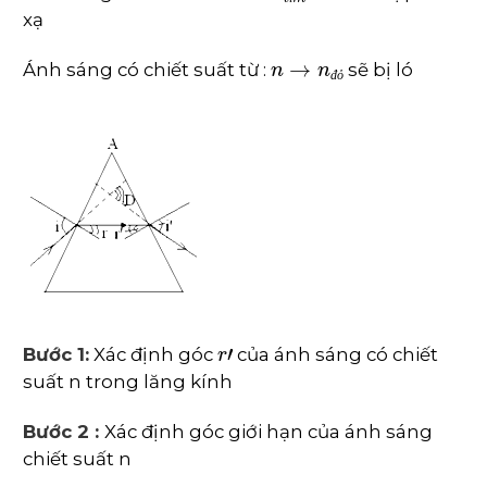
í
xạ
n
→
n
đ
ỏ
Ánh sáng có chiết suất từ :
sẽ bị ló
đ
ỏ
r
'
Bước 1:
Xác định góc
của ánh sáng có chiết
suất n trong lăng kính
Bước 2 :
Xác định góc giới hạn của ánh sáng
chiết suất n