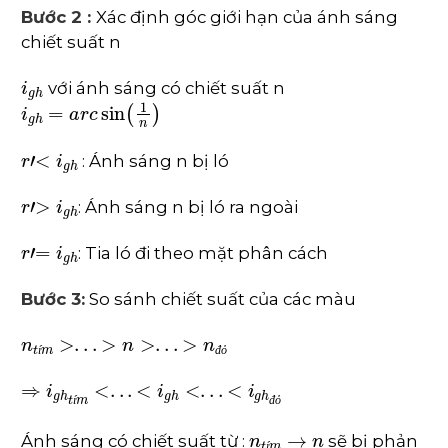
Bước 2 :
Xác định góc giới hạn của ánh sáng
chiết suất n
i
g
h
với ánh sáng có chiết suất n
i
g
h
=
a
r
c
sin
1
n
r
'
<
i
g
h
: Ánh sáng n bị ló
r
'
>
i
g
h
: Ánh sáng n bị ló ra ngoài
r
'
=
i
g
h
: Tia ló đi theo mặt phân cách
Bước 3:
So sánh chiết suất của các màu
n
t
í
m
>
.
.
.
>
n
>
.
.
.
>
n
đ
ỏ
í
đ
ỏ
⇒
i
g
h
t
í
m
<
.
.
.
<
i
g
h
<
.
.
.
<
i
g
h
đ
ỏ
í
đ
ỏ
n
t
í
m
→
n
Ánh sáng có chiết suất từ :
sẽ bị phản