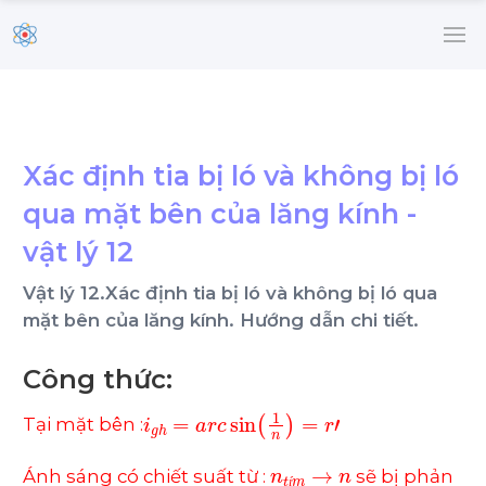
Xác định tia bị ló và không bị ló
qua mặt bên của lăng kính -
vật lý 12
Vật lý 12.Xác định tia bị ló và không bị ló qua
mặt bên của lăng kính. Hướng dẫn chi tiết.
Công thức:
i
g
h
=
a
r
c
sin
1
n
=
r
'
Tại mặt bên :
n
t
í
m
→
n
Ánh sáng có chiết suất từ :
sẽ bị phản