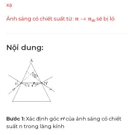
í
xạ
n
→
n
đ
ỏ
Ánh sáng có chiết suất từ :
sẽ bị ló
đ
ỏ
Nội dung:
r
'
Bước 1:
Xác định góc
của ánh sáng có chiết
suất n trong lăng kính