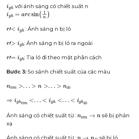
i
g
h
với ánh sáng có chiết suất n
i
g
h
=
a
r
c
sin
1
n
r
'
<
i
g
h
: Ánh sáng n bị ló
r
'
>
i
g
h
: Ánh sáng n bị ló ra ngoài
r
'
=
i
g
h
: Tia ló đi theo mặt phân cách
Bước 3:
So sánh chiết suất của các màu
n
t
í
m
>
.
.
.
>
n
>
.
.
.
>
n
đ
ỏ
í
đ
ỏ
⇒
i
g
h
t
í
m
<
.
.
.
<
i
g
h
<
.
.
.
<
i
g
h
đ
ỏ
í
đ
ỏ
n
t
í
m
→
n
Ánh sáng có chiết suất từ :
sẽ bị phản
í
xạ
n
→
n
đ
ỏ
Ánh sáng có chiết suất từ :
sẽ bị ló