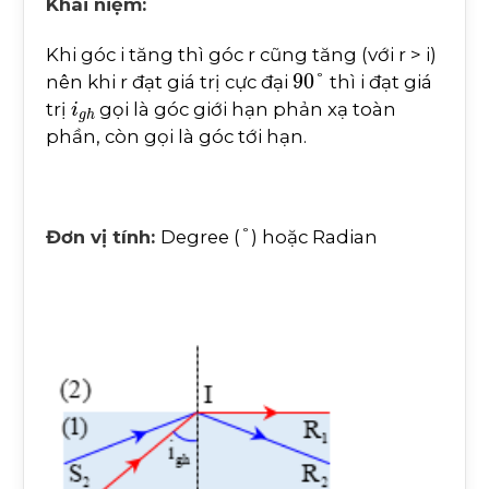
Khái niệm:
Khi góc i tăng thì góc r cũng tăng (với r > i)
90
°
nên khi r đạt giá trị cực đại
thì i đạt giá
i
g
h
trị
gọi là góc giới hạn phản xạ toàn
phần, còn gọi là góc tới hạn.
°
Đơn vị tính:
Degree (
) hoặc Radian