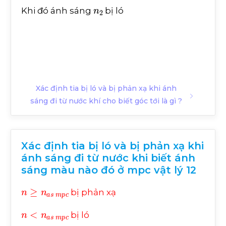
n
2
Khi đó ánh sáng
bị ló
Xác định tia bị ló và bị phản xạ khi ánh
sáng đi từ nước khí cho biết góc tới là gì ?
Xác định tia bị ló và bị phản xạ khi
ánh sáng đi từ nước khi biết ánh
sáng màu nào đó ở mpc vật lý 12
n
≥
n
a
s
m
p
c
bị phản xạ
n
<
n
a
s
m
p
c
bị ló