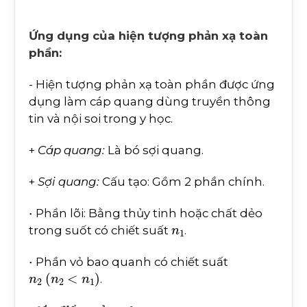
Ứng dụng của hiện tượng phản xạ toàn
phần:
- Hiện tượng phản xạ toàn phần được ứng
dụng làm cáp quang dùng truyền thông
tin và nội soi trong y học.
+
Cáp quang:
Là bó sợi quang.
+
Sợi quang:
Cấu tạo: Gồm 2 phần chính.
·
Phần lõi: Bằng thủy tinh hoặc chất dẻo
n
1
trong suốt có chiết suất
.
·
Phần vỏ bao quanh có chiết suất
n
2
(
n
2
<
n
1
)
.