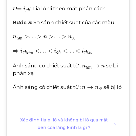
r
'
=
i
g
h
: Tia ló đi theo mặt phân cách
Bước 3:
So sánh chiết suất của các màu
n
t
í
m
>
.
.
.
>
n
>
.
.
.
>
n
đ
ỏ
í
đ
ỏ
⇒
i
g
h
t
í
m
<
.
.
.
<
i
g
h
<
.
.
.
<
i
g
h
đ
ỏ
í
đ
ỏ
n
t
í
m
→
n
Ánh sáng có chiết suất từ :
sẽ bị
í
phản xạ
n
→
n
đ
ỏ
Ánh sáng có chiết suất từ :
sẽ bị ló
đ
ỏ
Xác định tia bị ló và không bị ló qua mặt
bên của lăng kính là gì ?