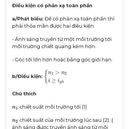
Điều kiện có phản xạ toàn phần
a/Phát biểu:
Để có phản xạ toàn phần thì
phải thỏa mãn được hai điều kiện.
- Ánh sáng truyền từ một môi trường tới
môi trường chiết quang kém hơn.
- Góc tới lớn hơn hoặc bằng góc giới hạn.
n
1
>
n
2
i
≥
i
g
h
b/Điều kiện:
Chú thích
n
1
: chiết suất môi trường tới (1)
n
2
: chiết suất của môi trường lúc sau (2) (
ánh sáng được truyền ánh sáng từ môi