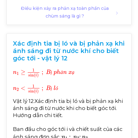
Điều kiện xảy ra phản xạ toàn phần của
chùm sáng là gì ?
Xác định tia bị ló và bị phản xạ khi
ánh sáng đi từ nước khí cho biết
góc tới - vật lý 12
n
1
≥
1
sin
i
;
B
ị
p
h
ả
n
x
ạ
ị
ả
ạ
n
2
<
1
sin
i
;
B
ị
l
ó
ị
ó
Vật lý 12.Xác định tia bị ló và bị phản xạ khi
ánh sáng đi từ nước khi cho biết góc tới.
Hướng dẫn chi tiết.
Ban đầu cho góc tới i và chiết suất của các
n
1
;
n
2
;
n
3
ánh sáng đơn sắc :