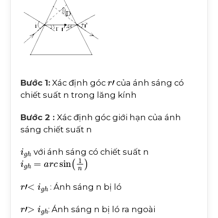
r
'
Bước 1:
Xác định góc
của ánh sáng có
chiết suất n trong lăng kính
Bước 2 :
Xác định góc giới hạn của ánh
sáng chiết suất n
i
g
h
với ánh sáng có chiết suất n
i
g
h
=
a
r
c
sin
1
n
r
'
<
i
g
h
: Ánh sáng n bị ló
r
'
>
i
g
h
: Ánh sáng n bị ló ra ngoài