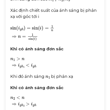
Xác định chiết suất của ánh sáng bị phản
xạ với góc tới i
sin
i
g
h
=
sin
i
=
1
n
⇒
n
=
1
sin
i
Khi có ánh sáng đơn sắc
n
1
>
n
⇒
i
g
h
1
<
i
g
h
n
1
Khi đó ánh sáng
bị phản xạ
Khi có ánh sáng đơn sắc
n
2
<
n
⇒
i
g
h
2
>
i
g
h