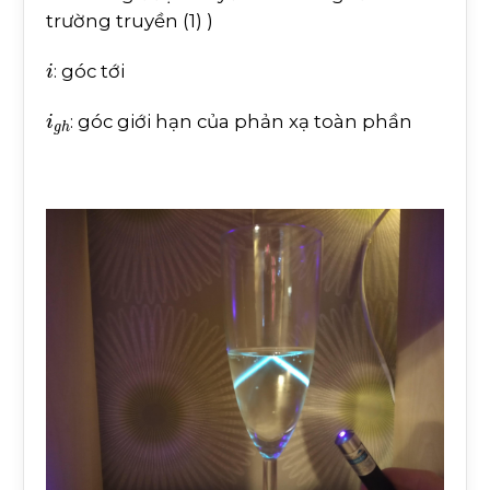
trường truyền (1) )
i
: góc tới
i
g
h
: góc giới hạn của phản xạ toàn phần