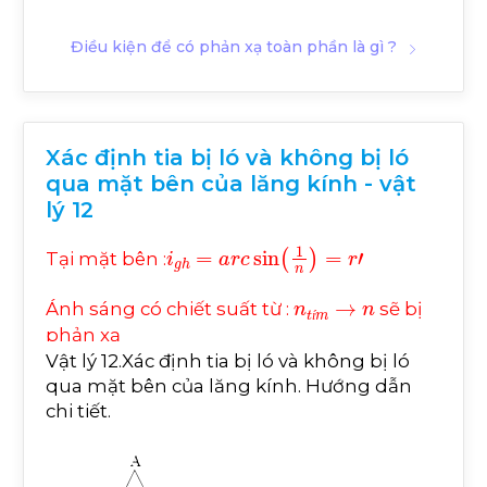
Điều kiện để có phản xạ toàn phần là gì ?
Xác định tia bị ló và không bị ló
qua mặt bên của lăng kính - vật
lý 12
i
g
h
=
a
r
c
sin
1
n
=
r
'
Tại mặt bên :
n
t
í
m
→
n
Ánh sáng có chiết suất từ :
sẽ bị
í
phản xạ
Vật lý 12.Xác định tia bị ló và không bị ló
n
→
n
đ
ỏ
Ánh sáng có chiết suất từ :
sẽ bị ló
qua mặt bên của lăng kính. Hướng dẫn
đ
ỏ
chi tiết.