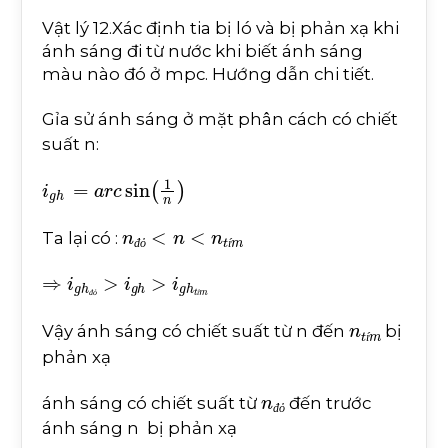
Vật lý 12.Xác định tia bị ló và bị phản xạ khi
ánh sáng đi từ nước khi biết ánh sáng
màu nào đó ở mpc. Hướng dẫn chi tiết.
Gỉa sử ánh sáng ở mặt phân cách có chiết
suất n:
i
g
h
=
a
r
c
sin
1
n
n
đ
ỏ
<
n
<
n
t
í
m
Ta lại có :
đ
ỏ
í
⇒
i
g
h
đ
ỏ
>
i
g
h
>
i
g
h
t
í
m
đ
ỏ
í
n
t
í
m
Vậy ánh sáng có chiết suất từ n đến
bị
í
phản xạ
n
đ
ỏ
ánh sáng có chiết suất từ
đến trước
đ
ỏ
ánh sáng n bị phản xạ