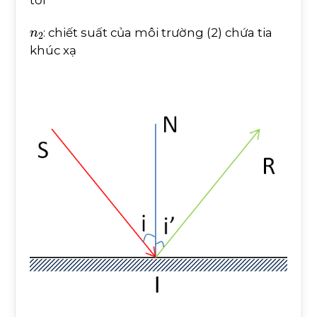
tới
n
2
: chiết suất của môi trường (2) chứa tia
khúc xạ