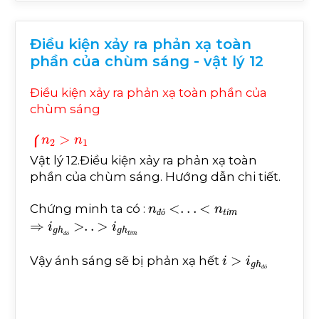
Điều kiện xảy ra phản xạ toàn
phần của chùm sáng - vật lý 12
Điều kiện xảy ra phản xạ toàn phần của
chùm sáng
n
2
>
n
1
i
>
i
g
h
đ
ỏ
=
a
r
c
sin
1
n
đ
ỏ
Vật lý 12.Điều kiện xảy ra phản xạ toàn
phần của chùm sáng. Hướng dẫn chi tiết.
đ
ỏ
đ
ỏ
n
đ
ỏ
<
.
.
.
<
n
t
í
m
Chứng minh ta có :
⇒
i
g
h
đ
ỏ
>
.
.
>
i
g
h
t
í
m
đ
ỏ
í
đ
ỏ
í
i
>
i
g
h
đ
ỏ
Vậy ánh sáng sẽ bị phản xạ hết
đ
ỏ