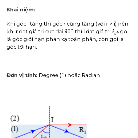
Khái niệm:
Khi góc i tăng thì góc r cũng tăng (với r > i) nên
90
°
i
g
h
khi r đạt giá trị cực đại
thì i đạt giá trị
gọi
là góc giới hạn phản xạ toàn phần, còn gọi là
góc tới hạn.
°
Đơn vị tính:
Degree (
) hoặc Radian