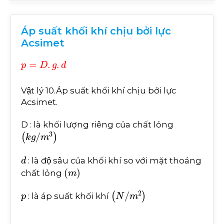
Áp suất khối khí chịu bởi lực
Acsimet
p
=
D
.
g
.
d
Vật lý 10.Áp suất khối khí chịu bởi lực
Acsimet.
D : là khối lượng riêng của chất lỏng
k
g
/
m
3
d
: là độ sâu của khối khí so với mặt thoáng
m
chất lỏng
p
N
/
m
2
: là áp suất khối khí