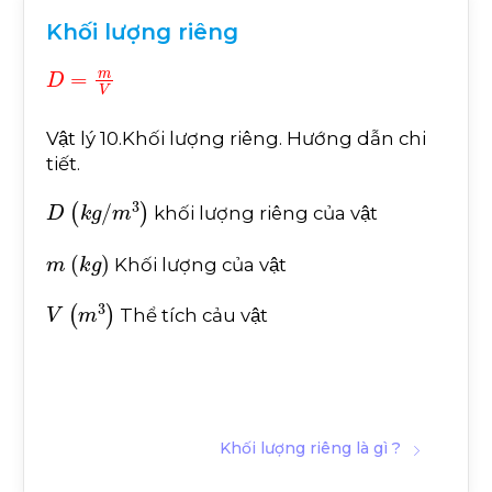
Khối lượng riêng
D
=
m
V
Vật lý 10.Khối lượng riêng. Hướng dẫn chi
tiết.
D
k
g
/
m
3
khối lượng riêng của vật
m
k
g
Khối lượng của vật
V
(
m
3
)
Thể tích cảu vật
Khối lượng riêng là gì ?