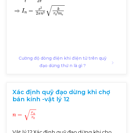
I
=
e
t
=
e
ω
2
π
⇒
I
n
=
e
2
2
π
n
3
k
r
0
3
m
e
Cường độ dòng điện khi điện tử trên quỹ
đạo dừng thứ n là gì ?
Xác định quỹ đạo dừng khi chợ
bán kính -vật lý 12
n
=
r
n
r
0
Vật lý 12.Xác định quỹ đạo dừng khi cho