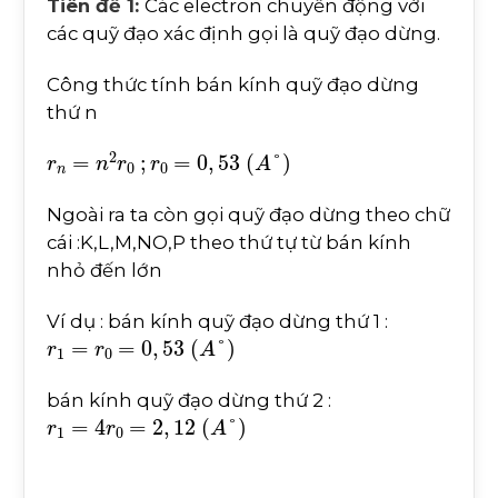
Tiên đề 1:
Các electron chuyển động với
các quỹ đạo xác định gọi là quỹ đạo dừng.
Công thức tính bán kính quỹ đạo dừng
thứ n
r
n
=
n
2
r
0
;
r
0
=
0
,
53
A
°
Ngoài ra ta còn gọi quỹ đạo dừng theo chữ
cái :K,L,M,NO,P theo thứ tự từ bán kính
nhỏ đến lớn
Ví dụ : bán kính quỹ đạo dừng thứ 1 :
r
1
=
r
0
=
0
,
53
A
°
bán kính quỹ đạo dừng thứ 2 :
r
1
=
4
r
0
=
2
,
12
A
°