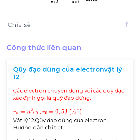
Chia sẻ
.
Công thức liên quan
Qũy đạo dừng của electronvật lý
12
Các electron chuyển động với các quỹ đạo
xác định gọi là quỹ đạo dừng.
r
n
=
n
2
r
0
;
r
0
=
0
,
53
A
°
Vật lý 12.Qũy đạo dừng của electron.
Hướng dẫn chi tiết.