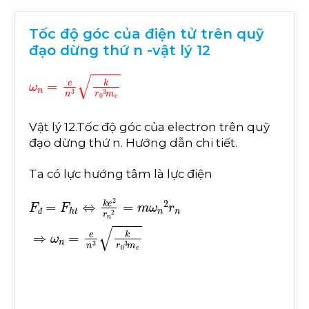
Tốc độ góc của điện tử trên quỹ
đạo dừng thứ n -vật lý 12
ω
n
=
e
n
3
k
r
0
3
m
e
Vật lý 12.Tốc độ góc của electron trên quỹ
đạo dừng thứ n. Hướng dẫn chi tiết.
Ta có lực hướng tâm là lực điện
đ
F
đ
=
F
h
t
⇔
k
e
2
r
n
2
=
m
ω
n
2
r
n
⇒
ω
n
=
e
n
3
k
r
0
3