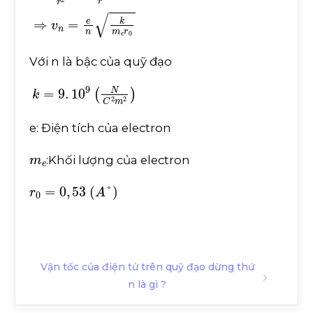
F
đ
=
F
h
t
⇔
k
e
2
r
2
=
m
v
2
r
⇒
v
n
=
e
n
k
m
e
r
0
Với n là bậc của quỹ đạo
k
=
9
.
10
9
N
C
2
m
2
e: Điện tích của electron
m
e
:Khối lượng của electron
r
0
=
0
,
53
A
°
Vận tốc của điện tử trên quỹ đạo dừng thứ
n là gì ?