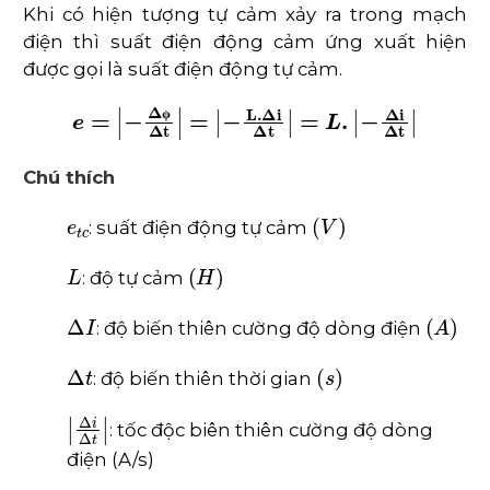
Khi có hiện tượng tự cảm xảy ra trong mạch
điện thì suất điện động cảm ứng xuất hiện
được gọi là suất điện động tự cảm.
e
=
|
-
∆
ϕ
∆
t
|
=
|
-
L
.
∆
i
∆
t
|
=
L
.
|
-
∆
i
∆
t
|
𝛟
Chú thích
e
t
c
(
V
)
: suất điện động tự cảm
L
(
H
)
: độ tự cảm
∆
I
(
A
)
: độ biến thiên cường độ dòng điện
∆
t
(
s
)
: độ biến thiên thời gian
∆
i
∆
t
: tốc độc biên thiên cường độ dòng
điện (A/s)