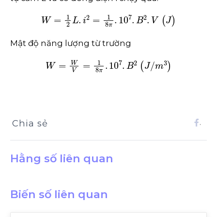
W
=
1
2
L
.
i
2
=
1
8
π
.
10
7
.
B
2
.
V
(
J
)
Mật độ năng lượng từ trường
W
=
W
V
=
1
8
π
.
10
7
.
B
2
(
J
/
m
3
)
Chia sẻ
.
Hằng số liên quan
Biến số liên quan