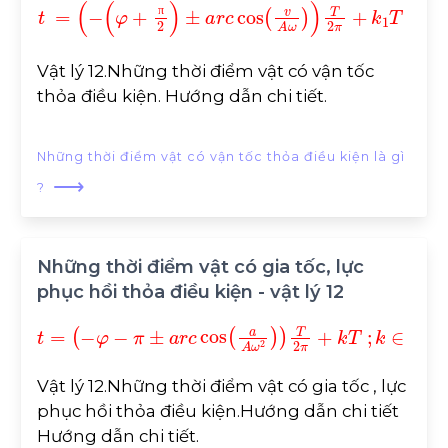
t
=
-
φ
+
π
2
±
a
r
c
cos
v
A
ω
T
2
π
+
k
1
T
;
k
1
∈
Z
π
Vật lý 12.Những thời điểm vật có vận tốc
thỏa điều kiện. Hướng dẫn chi tiết.
Những thời điểm vật có vận tốc thỏa điều kiện là gì
⟶
?
Những thời điểm vật có gia tốc, lực
phục hồi thỏa điều kiện - vật lý 12
t
=
-
φ
-
π
±
a
r
c
cos
a
A
ω
2
T
2
π
+
k
T
;
k
∈
Z
Vật lý 12.Những thời điểm vật có gia tốc , lực
phục hồi thỏa điều kiện.Hướng dẫn chi tiết
Hướng dẫn chi tiết.