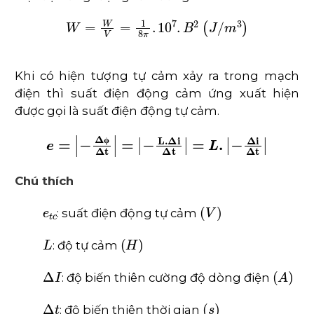
W
=
W
V
=
1
8
π
.
10
7
.
B
2
(
J
/
m
3
)
Khi có hiện tượng tự cảm xảy ra trong mạch
điện thì suất điện động cảm ứng xuất hiện
được gọi là suất điện động tự cảm.
e
=
|
-
∆
ϕ
∆
t
|
=
|
-
L
.
∆
i
∆
t
|
=
L
.
|
-
∆
i
∆
t
|
𝛟
Chú thích
e
t
c
(
V
)
: suất điện động tự cảm
L
(
H
)
: độ tự cảm
∆
I
(
A
)
: độ biến thiên cường độ dòng điện
∆
t
(
s
)
: độ biến thiên thời gian