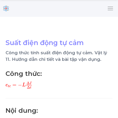
Suất điện động tự cảm
Công thức tính suất điện động tự cảm. Vật lý
11. Hướng dẫn chi tiết và bài tập vận dụng.
Công thức:
e
t
c
=
-
L
∆
I
∆
t
Nội dung: