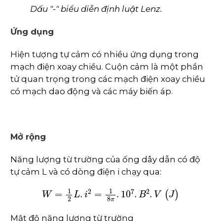
Dấu "-" biểu diễn định luật Lenz.
Ứng dụng
Hiện tượng tự cảm có nhiều ứng dụng trong
mạch điện xoay chiều. Cuộn cảm là một phần
tử quan trọng trong các mạch điện xoay chiều
có mạch dao động và các máy biến áp.
Mở rộng
Năng lượng từ trường của ống dây dẫn có độ
tự cảm L và có dòng điện i chạy qua:
W
=
1
2
L
.
i
2
=
1
8
π
.
10
7
.
B
2
.
V
(
J
)
Mật độ năng lượng từ trường