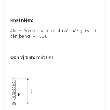
Khái niệm:
l
là chiều dài của lò xo khi vật nặng ở vị trí
cân bằng (VTCB).
m
Đơn vị tính:
mét (
)