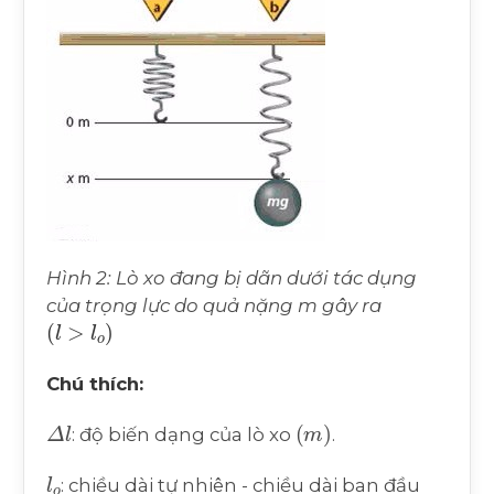
Hình 2: Lò xo đang bị dãn dưới tác dụng
của trọng lực do quả nặng m gây ra
(
l
>
l
o
)
Chú thích:
Δ
l
(
m
)
: độ biến dạng của lò xo
.
l
o
: chiều dài tự nhiên - chiều dài ban đầu