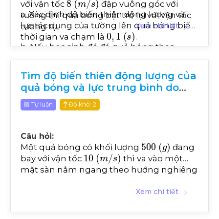
với vận tốc
đập vuông góc với
a. Xác định độ biến thiên động lượng và
tường thì quả bóng bật trở lại với vận tốc
lực tác dụng của tường lên quả bóng biết
tương tự.
Xem chi tiết
0
,
1
s
thời gian va chạm là
.
b. Nếu học sinh đó đá quả bóng theo
phương hợp với tường một góc 60° thì
quả bóng bật ra với góc tương tự thì lực
Tìm độ biến thiên động lượng của
tác dụng thay đổi thế nào?
quả bóng và lực trung bình do
sàn tác dụng lên bóng.
Tự luận
Độ khó: 2
Câu hỏi:
500
g
Một quả bóng có khối lượng
đang
10
m
/
s
bay với vận tốc
thì va vào một
mặt sàn nằm ngang theo hướng nghiêng
góc α so với mặt sàn, khi đó quả bóng nảy
10
m
/
s
lên với vận tốc
theo hướng
Xem chi tiết
nghiêng với mặt sàn góc α . biết thời gian
0
,
1
s
va chạm là
. Xét trường hợp sau: