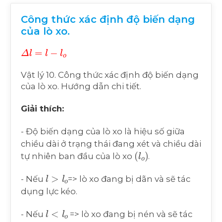
Công thức xác định độ biến dạng
của lò xo.
Δ
l
=
l
-
l
o
Vật lý 10. Công thức xác định độ biến dạng
của lò xo. Hướng dẫn chi tiết.
Giải thích:
- Độ biến dạng của lò xo là hiệu số giữa
chiều dài ở trạng thái đang xét và chiều dài
(
l
o
)
tự nhiên ban đầu của lò xo
.
l
>
l
o
- Nếu
=> lò xo đang bị dãn và sẽ tác
dụng lực kéo.
l
<
l
o
- Nếu
=> lò xo đang bị nén và sẽ tác