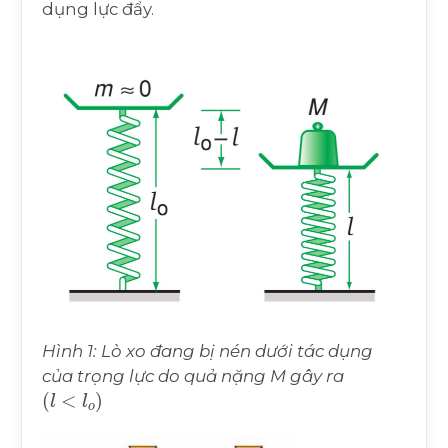
dụng lực đẩy.
Hình 1: Lò xo đang bị nén dưới tác dụng
của trọng lực do quả nặng M gây ra
(
l
<
l
o
)