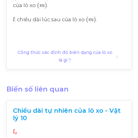
(
m
)
của lò xo
.
l
(
m
)
: chiều dài lúc sau của lò xo
.
Công thức xác định độ biến dạng của lò xo
là gì ?
Biến số liên quan
Chiều dài tự nhiên của lò xo - Vật
lý 10
l
o