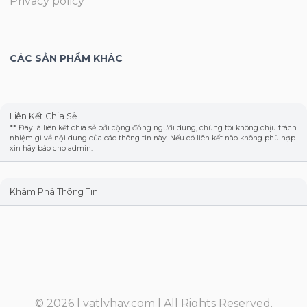
Privacy policy
CÁC SẢN PHẨM KHÁC
Liên Kết Chia Sẻ
** Đây là liên kết chia sẻ bởi cộng đồng người dùng, chúng tôi không chịu trách
nhiệm gì về nội dung của các thông tin này. Nếu có liên kết nào không phù hợp
xin hãy báo cho admin.
Khám Phá Thông Tin
© 2026 |
vatlyhay.com
| All Rights Reserved.