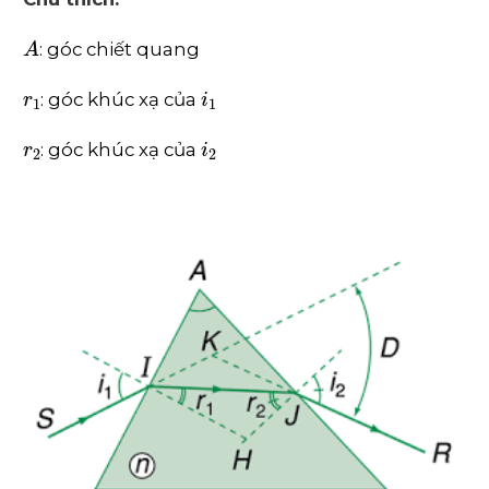
A
: góc chiết quang
r
1
i
1
: góc khúc xạ của
r
2
i
2
: góc khúc xạ của