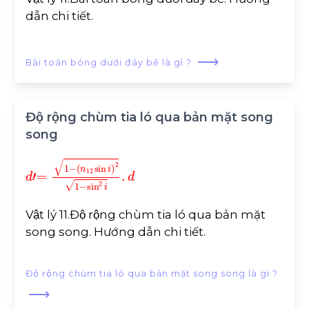
dẫn chi tiết.
⟶
Bài toán bóng dưới đáy bể là gì ?
Độ rộng chùm tia ló qua bản mặt song
song
d
sin
'
=
1
2
-
i
n
.
d
12
sin
i
2
1
-
Vật lý 11.Độ rộng chùm tia ló qua bản mặt
song song. Hướng dẫn chi tiết.
Độ rộng chùm tia ló qua bản mặt song song là gì ?
⟶