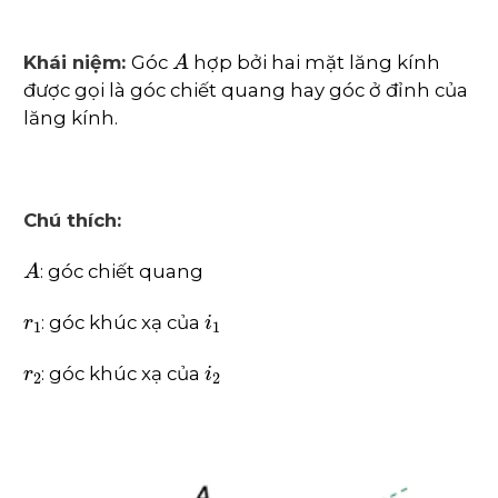
A
Khái niệm:
Góc
hợp bởi hai mặt lăng kính
được gọi là góc chiết quang hay góc ở đỉnh của
lăng kính.
Chú thích:
A
: góc chiết quang
r
1
i
1
: góc khúc xạ của
r
2
i
2
: góc khúc xạ của