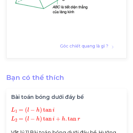
Góc chiết quang là gì ?
Bạn có thể thích
Bài toán bóng dưới đáy bể
L
h
1
tan
=
l
-
h
i
+
tan
h
.
tan
i
L
2
r
=
l
-
Vật lý 11.Bài toán bóng dưới đáy bể. Hướng