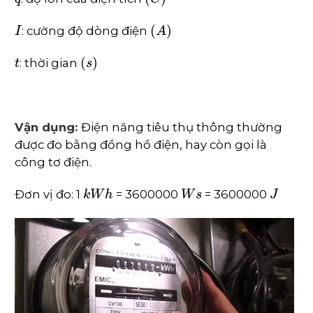
I
(
A
)
: cường độ dòng điện
t
(
s
)
: thời gian
Vận dụng:
Điện năng tiêu thụ thông thường
được đo bằng đồng hồ điện, hay còn gọi là
công tơ điện.
k
W
h
W
s
J
Đơn vị đo: 1
= 3600000
= 3600000