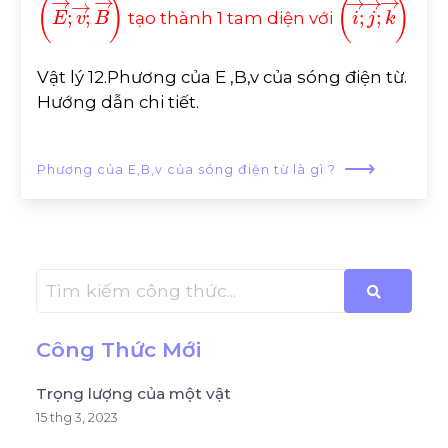
E
→
;
v
→
;
B
→
i
→
;
j
→
;
k
→
tạo thành 1 tam diện với
Vật lý 12.Phương của E ,B,v của sóng điện từ.
Hướng dẫn chi tiết.
⟶
Phương của E,B,v của sóng điện từ là gì ?
Công Thức Mới
Trọng lượng của một vật
15 thg 3, 2023