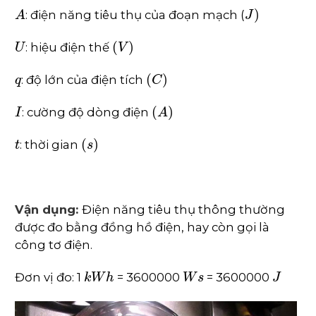
A
J
)
: điện năng tiêu thụ của đoạn mạch (
U
(
V
)
: hiệu điện thế
q
(
C
)
: độ lớn của điện tích
I
(
A
)
: cường độ dòng điện
t
(
s
)
: thời gian
Vận dụng:
Điện năng tiêu thụ thông thường
được đo bằng đồng hồ điện, hay còn gọi là
công tơ điện.
k
W
h
W
s
J
Đơn vị đo: 1
= 3600000
= 3600000