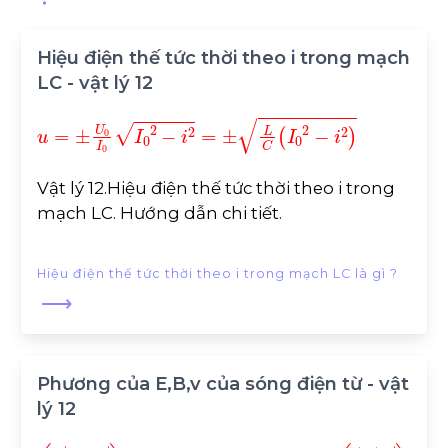
Hiệu điện thế tức thời theo i trong mạch
LC - vật lý 12
u
=
±
U
0
I
0
I
0
2
-
i
2
=
±
L
C
I
0
2
-
i
2
Vật lý 12.Hiệu điện thế tức thời theo i trong
mạch LC. Hướng dẫn chi tiết.
Hiệu điện thế tức thời theo i trong mạch LC là gì ?
⟶
Phương của E,B,v của sóng điện từ - vật
lý 12