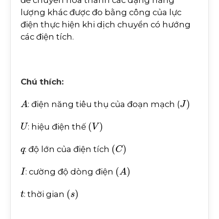
lượng khác được đo bằng công của lực
điện thực hiện khi dịch chuyển có hướng
các điện tích.
Chú thích:
A
J
)
: điện năng tiêu thụ của đoạn mạch (
U
(
V
)
: hiệu điện thế
q
(
C
)
: độ lớn của điện tích
I
(
A
)
: cường độ dòng điện
t
(
s
)
: thời gian