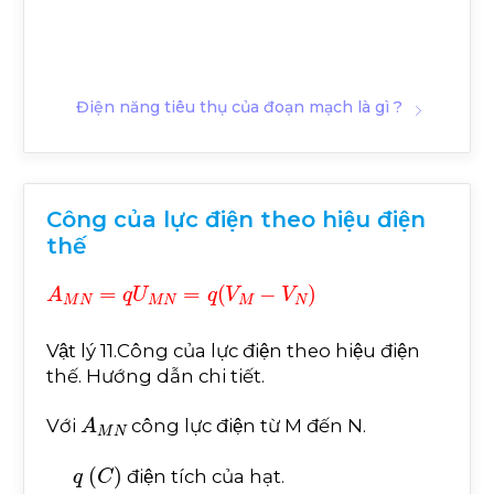
Điện năng tiêu thụ của đoạn mạch là gì ?
Công của lực điện theo hiệu điện
thế
A
M
N
=
q
U
M
N
=
q
V
M
-
V
N
Vật lý 11.Công của lực điện theo hiệu điện
thế. Hướng dẫn chi tiết.
A
M
N
Với
công lực điện từ M đến N.
q
C
điện tích của hạt.