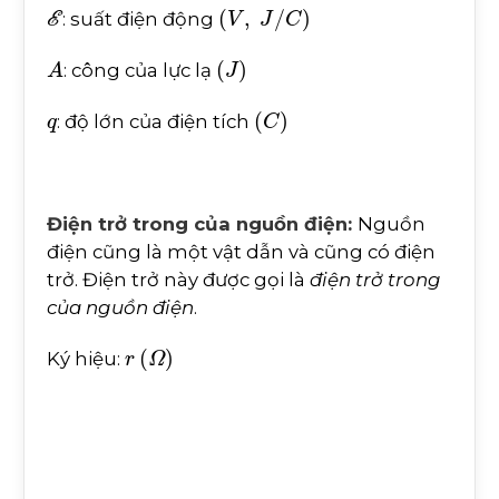
E
(
V
,
J
/
C
)
: suất điện động
A
(
J
)
: công của lực lạ
q
(
C
)
: độ lớn của điện tích
Điện trở trong của nguồn điện:
Nguồn
điện cũng là một vật dẫn và cũng có điện
trở. Điện trở này được gọi là
điện trở trong
của nguồn điện
.
r
(
Ω
)
Ký hiệu: