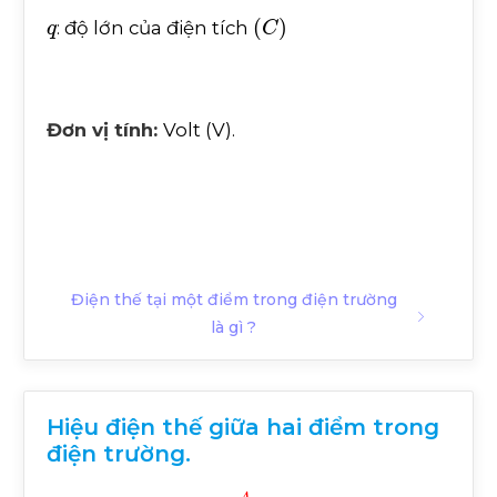
q
(
C
)
: độ lớn của điện tích
Đơn vị tính:
Volt (V).
Điện thế tại một điểm trong điện trường
là gì ?
Hiệu điện thế giữa hai điểm trong
điện trường.
U
M
N
=
V
M
-
V
N
=
A
M
N
q