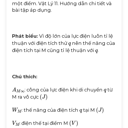
một điểm. Vật Lý 11. Hướng dẫn chi tiết và
bài tập áp dụng.
Phát biểu:
Vì độ lớn của lực điện luôn tỉ lệ
q
thuận với điện tích thử
nên thế năng của
q
điện tích tại M cũng tỉ lệ thuận với
.
Chú thích:
A
M
∞
q
: công của lực điện khi di chuyển
từ
(
J
)
M ra vô cực
W
M
q
(
J
)
: thế năng của điện tích
tại M
V
M
(
V
)
: điện thế tại điểm M