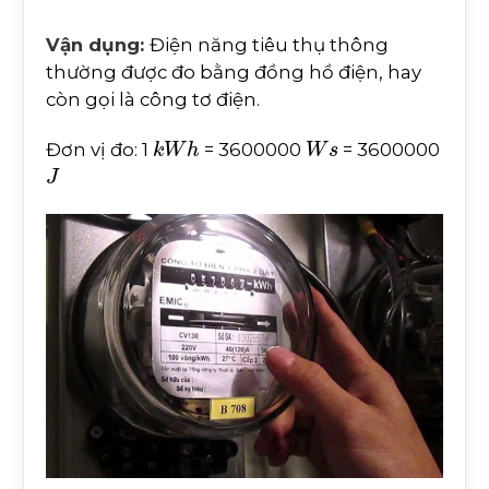
Vận dụng:
Điện năng tiêu thụ thông
thường được đo bằng đồng hồ điện, hay
còn gọi là công tơ điện.
k
W
h
W
s
Đơn vị đo: 1
= 3600000
= 3600000
J