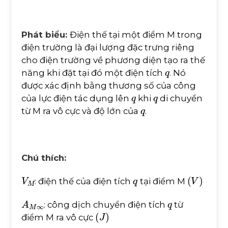
Phát biểu:
Điện thế tại một điểm M trong
điện trường là đại lượng đặc trưng riêng
cho điện trường về phương diện tạo ra thế
q
năng khi đặt tại đó một điện tích
. Nó
được xác định bằng thương số của công
q
q
của lực điện tác dụng lên
khi
di chuyển
q
từ M ra vô cực và độ lớn của
.
Chú thích:
V
M
q
(
V
)
: điện thế của điện tích
tại điểm M
A
M
∞
q
: công dịch chuyển điện tích
từ
(
J
)
điểm M ra vô cực