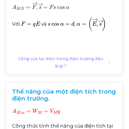
A
M
N
=
F
→
.
s
→
=
F
s
cos
α
F
=
q
E
s
cos
α
=
d
α
(
E
=
→
,
s
→
)
Với
và
,
Công của lực điện trong điện trường đều
là gì ?
Thế năng của một điện tích trong
điện trường.
A
M
∞
=
W
M
=
V
M
q
Công thức tính thế năng của điện tích tại