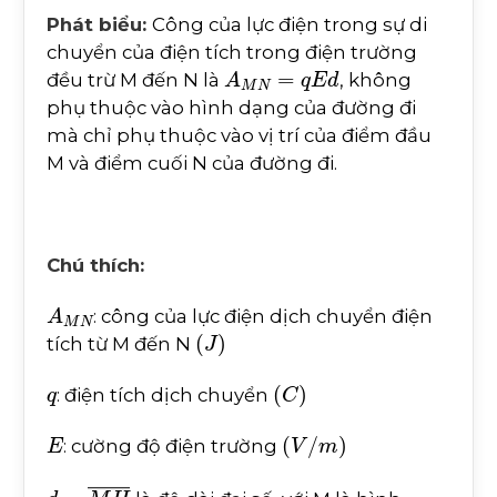
Phát biểu:
Công của lực điện trong sự di
chuyển của điện tích trong điện trường
A
M
N
=
q
E
d
đều trừ M đến N là
, không
phụ thuộc vào hình dạng của đường đi
mà chỉ phụ thuộc vào vị trí của điểm đầu
M và điểm cuối N của đường đi.
Chú thích:
A
M
N
: công của lực điện dịch chuyển điện
(
J
)
tích từ M đến N
q
(
C
)
: điện tích dịch chuyển
E
(
V
/
m
)
: cường độ điện trường
d
=
M
H
¯