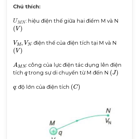
Chú thích:
U
M
N
: hiệu điện thế giữa hai điểm M và N
(
V
)
V
M
,
V
N
: điện thế của điện tích tại M và N
(
V
)
A
M
N
: công của lực điện tác dụng lên điện
q
(
J
)
tích
trong sự di chuyển từ M đến N
q
(
C
)
: độ lớn của điện tích