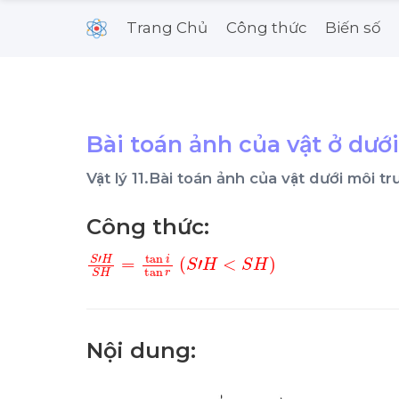
Trang Chủ
Công thức
Biến số
Bài toán ảnh của vật ở dư
Vật lý 11.Bài toán ảnh của vật dưới môi
Công thức:
S
'
H
S
H
=
tan
i
tan
r
S
'
H
<
S
H
Nội dung: