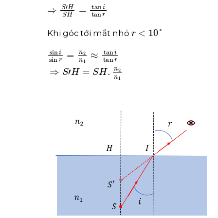
⇒
S
'
H
S
H
=
tan
i
tan
r
r
<
10
°
Khi góc tới mắt nhỏ
sin
i
sin
r
=
n
2
n
1
≈
tan
i
tan
r
⇒
S
'
H
=
S
H
.
n
2
n