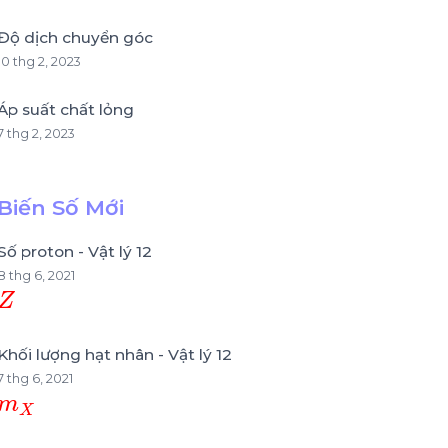
Độ dịch chuyển góc
10 thg 2, 2023
Áp suất chất lỏng
7 thg 2, 2023
Biến Số Mới
Số proton - Vật lý 12
8 thg 6, 2021
Z
Khối lượng hạt nhân - Vật lý 12
7 thg 6, 2021
m
X