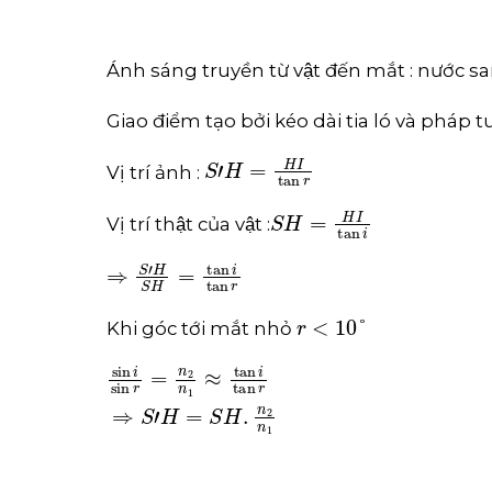
Ánh sáng truyền từ vật đến mắt : nước 
Giao điểm tạo bởi kéo dài tia ló và pháp t
S
'
H
=
H
I
tan
r
Vị trí ảnh :
S
H
=
H
I
tan
i
Vị trí thật của vật :
⇒
S
'
H
S
H
=
tan
i
tan
r
r
<
10
°
Khi góc tới mắt nhỏ
sin
i
sin
r
=
n
2
n
1
≈
tan
i
tan
r
⇒
S
'
H
=
S
H
.
n
2
n