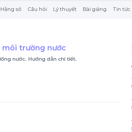
Hằng số
Câu hỏi
Lý thuyết
Bài giảng
Tin tức
ới môi trường nước
 trường nước. Hướng dẫn chi tiết.