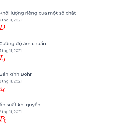
Khối lượng riêng của một số chất
3 thg 11, 2021
D
Cường độ âm chuẩn
3 thg 11, 2021
I
0
Bán kính Bohr
2 thg 11, 2021
a
0
Áp suất khí quyển
2 thg 11, 2021
P
0