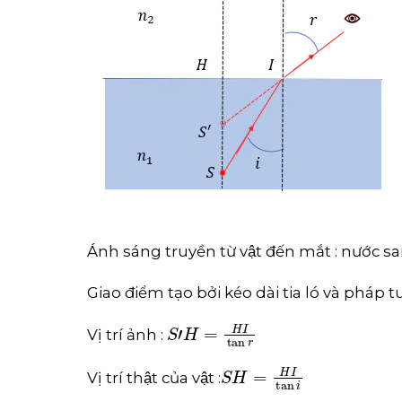
Ánh sáng truyền từ vật đến mắt : nước 
Giao điểm tạo bởi kéo dài tia ló và pháp t
S
'
H
=
H
I
tan
r
Vị trí ảnh :
S
H
=
H
I
tan
i
Vị trí thật của vật :