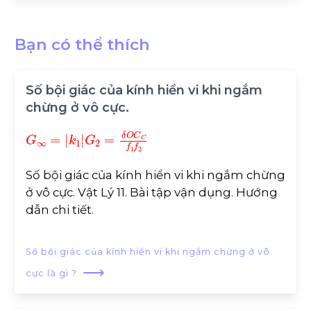
Bạn có thể thích
Số bội giác của kính hiển vi khi ngắm
chừng ở vô cực.
G
∞
=
k
1
G
2
=
δ
O
C
C
f
1
f
2
Số bội giác của kính hiển vi khi ngắm chừng
ở vô cực. Vật Lý 11. Bài tập vận dụng. Hướng
dẫn chi tiết.
Số bội giác của kính hiển vi khi ngắm chừng ở vô
⟶
cực là gì ?