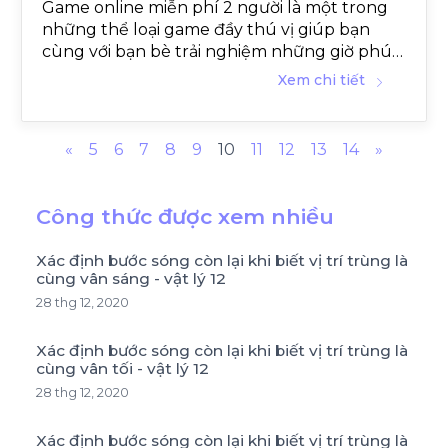
Game online miễn phí 2 người là một trong
những thể loại game đầy thú vị giúp bạn
cùng với bạn bè trải nghiệm những giờ phút
thư giãn tuyệt vời.
Xem chi tiết
Previous
Next
«
5
6
7
8
9
10
11
12
13
14
»
Công thức được xem nhiều
Xác định bước sóng còn lại khi biết vị trí trùng là
cùng vân sáng - vật lý 12
28 thg 12, 2020
Xác định bước sóng còn lại khi biết vị trí trùng là
cùng vân tối - vật lý 12
28 thg 12, 2020
Xác định bước sóng còn lại khi biết vị trí trùng là