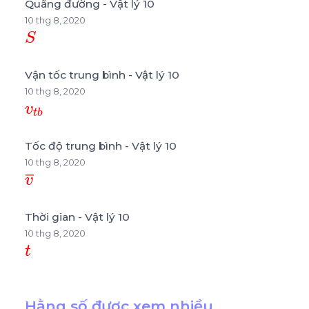
Quãng đường - Vật lý 10
10 thg 8, 2020
S
Vận tốc trung bình - Vật lý 10
10 thg 8, 2020
v
t
b
Tốc độ trung bình - Vật lý 10
10 thg 8, 2020
v
¯
Thời gian - Vật lý 10
10 thg 8, 2020
t
Hằng số được xem nhiều