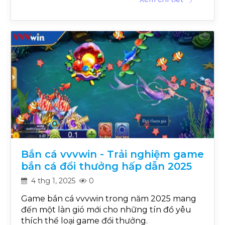
Bắn cá vvvwin - Trải nghiệm game
bắn cá đổi thưởng hấp dẫn 2025
4 thg 1, 2025
0
Game bắn cá vvvwin trong năm 2025 mang
đến một làn gió mới cho những tín đồ yêu
thích thể loại game đổi thưởng.