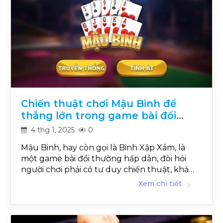
Chiến thuật chơi Mậu Binh để
thắng lớn trong game bài đổi
thưởng
4 thg 1, 2025
0
Mậu Binh, hay còn gọi là Binh Xập Xám, là
một game bài đổi thưởng hấp dẫn, đòi hỏi
người chơi phải có tư duy chiến thuật, khả
năng quan sát, phân tích và sắp xếp bài một
Xem chi tiết
cách khéo léo.