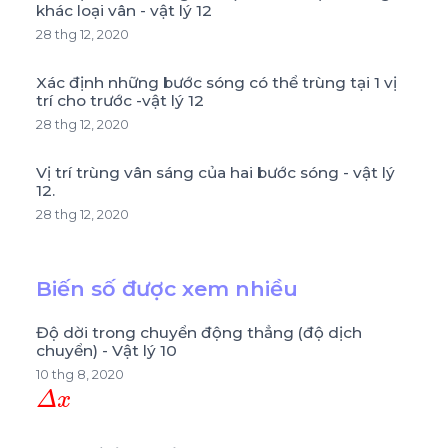
khác loại vân - vật lý 12
28 thg 12, 2020
Xác định những bước sóng có thể trùng tại 1 vị
trí cho trước -vật lý 12
28 thg 12, 2020
Vị trí trùng vân sáng của hai bước sóng - vật lý
12.
28 thg 12, 2020
Biến số được xem nhiều
Độ dời trong chuyển động thẳng (độ dịch
chuyển) - Vật lý 10
10 thg 8, 2020
Δ
x