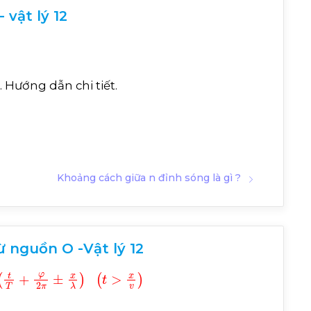
 vật lý 12
ng. Hướng dẫn chi tiết.
Khoảng cách giữa n đỉnh sóng là gì ?
ừ nguồn O -Vật lý 12
2
π
±
x
λ
t
>
x
v
v
=
h
ê
s
ô
t
h
ê
s
ô
x