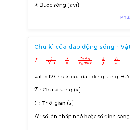
λ
c
m
: Bước sóng
Phươ
Chu kì của dao động sóng - Vật
T
t
=
=
λ
t
v
N
=
-
2
π
A
M
v
M
m
a
x
=
1
f
=
2
π
ω
Vật lý 12.Chu kì của dao động sóng. H
T
:
s
Chu kì sóng
t
:
s
Thời gian
N
: số lần nhấp nhô hoặc số đỉnh sóng