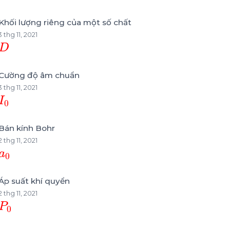
Khối lượng riêng của một số chất
3 thg 11, 2021
D
Cường độ âm chuẩn
3 thg 11, 2021
I
0
Bán kính Bohr
2 thg 11, 2021
a
0
Áp suất khí quyển
2 thg 11, 2021
P
0