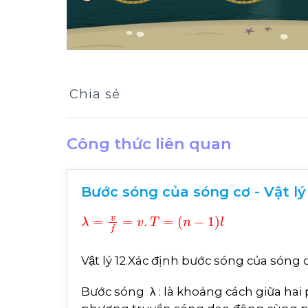
Chia sẻ
Công thức liên quan
Bước sóng của sóng cơ - Vật lý
λ
=
v
f
=
v
.
T
=
n
-
1
l
Vật lý 12.Xác định bước sóng của són
Bước sóng λ : là khoảng cách giữa hai