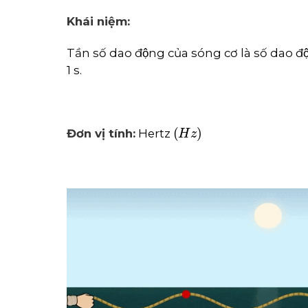
Khái niệm:
Tần số dao động của sóng cơ là số dao
1 s.
H
z
Đơn vị tính:
Hertz