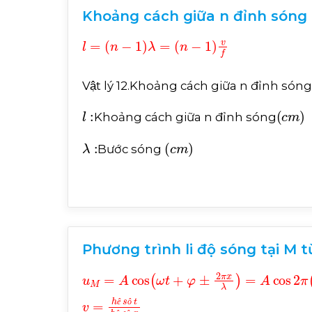
Khoảng cách giữa n đỉnh sóng -
l
=
n
-
1
λ
=
n
-
1
v
f
Vật lý 12.Khoảng cách giữa n đỉnh só
l
:
c
m
Khoảng cách giữa n đỉnh sóng
λ
:
c
m
Bước sóng
Phương trình li độ sóng tại M t
u
M
=
A
cos
ω
t
+
φ
±
2
π
x
λ
=
A
cos
2
π
t
T
+
φ
ê
ô