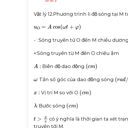
ê
ô
Vật lý 12.Phương trình li độ sóng tại 
u
O
=
A
cos
ω
t
+
φ
- : Sóng truyền từ O đến M chiều dươn
+:Sóng truyền từ M đến O chiều âm
A
:
c
m
Biên độ dao động
ω
r
a
d
/
: Tần số góc của dao động sóng
x
:
c
m
Vị trí M so với O
λ
c
m
: Bước sóng
t
>
x
v
có ý nghĩa là thời gian ta xét tr
truyền tới M.