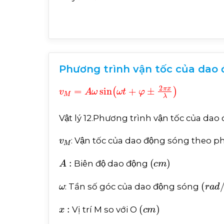
Phương trình vận tốc của dao đ
v
M
=
A
ω
sin
ω
t
+
φ
±
2
π
x
λ
Vật lý 12.Phương trình vận tốc của da
v
M
: Vận tốc của dao động sóng theo
A
:
c
m
Biên độ dao động
ω
r
a
d
/
: Tần số góc của dao động sóng
x
:
c
m
Vị trí M so với O