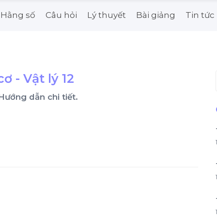
Hằng số
Câu hỏi
Lý thuyết
Bài giảng
Tin tức
 - Vật lý 12
. Hướng dẫn chi tiết.