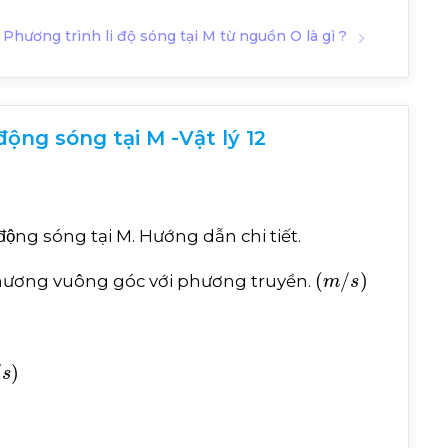
Phương trình li độ sóng tại M từ nguồn O là gì ?
ộng sóng tại M -Vật lý 12
o động sóng tại M. Hướng dẫn chi tiết.
m
/
s
 phương vuông góc với phương truyền.
s