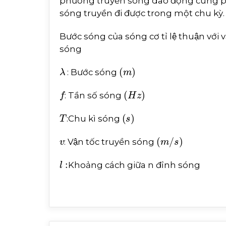
phương truyền sóng dao động cùng p
sóng truyền đi được trong một chu kỳ.
Bước sóng của sóng cơ tỉ lệ thuận với vâ
sóng
λ
m
: Bước sóng
f
H
z
: Tần số sóng
T
s
:Chu kì sóng
v
m
/
s
: Vận tốc truyền sóng
l
:
Khoảng cách giữa n đỉnh sóng