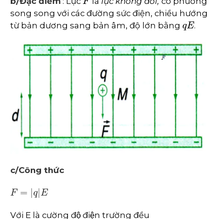
b/Đặc điểm
: Lực
là
lực không đổi,
có phương
song song với các đường sức điện, chiều hướng
q
E
từ bản dương sang bản âm, độ lớn bằng
.
c/Công thức
F
=
q
E
Với E là cường độ điện trường đều