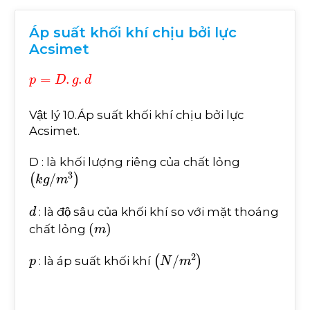
Áp suất khối khí chịu bởi lực
Acsimet
p
=
D
.
g
.
d
Vật lý 10.Áp suất khối khí chịu bởi lực
Acsimet.
D : là khối lượng riêng của chất lỏng
k
g
/
m
3
d
: là độ sâu của khối khí so với mặt thoáng
m
chất lỏng
p
N
/
m
2
: là áp suất khối khí