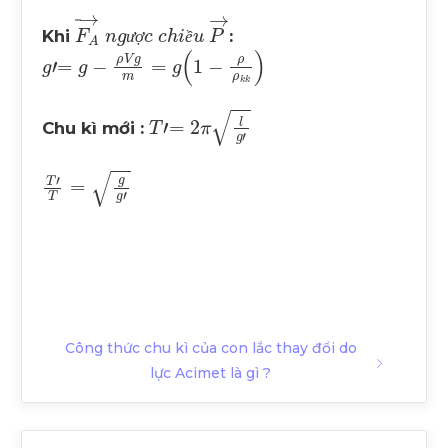
F
A
→
n
g
ư
ợ
c
c
h
i
ề
u
P
→
Khi
:
ư
ợ
ề
g
'
=
g
-
ρ
V
g
m
=
g
1
-
ρ
ρ
k
k
T
'
=
2
π
l
g
'
Chu kì mới :
T
'
T
=
g
g
'
Công thức chu kì của con lắc thay đổi do
lực Acimet là gì ?