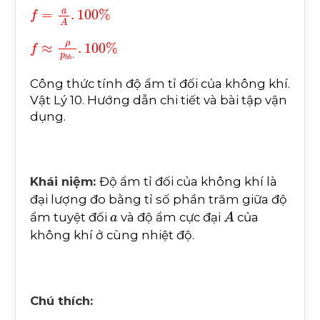
f
=
a
A
.
100
%
f
≈
ρ
p
b
h
.
.
100
%
Công thức tính độ ẩm tỉ đối của không khí.
Vật Lý 10. Hướng dẫn chi tiết và bài tập vận
dụng.
Khái niệm:
Độ ẩm tỉ đối của không khí là
đại lượng đo bằng tỉ số phần trăm giữa độ
a
A
ẩm tuyệt đối
và độ ẩm cực đại
của
không khí ở cùng nhiệt độ.
Chú thích: