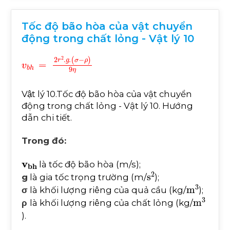
Tốc độ bão hòa của vật chuyển
động trong chất lỏng - Vật lý 10
v
ρ
b
)
9
h
η
=
2
r
2
.
g
.
(
σ
-
Vật lý 10.Tốc độ bão hòa của vật chuyển
động trong chất lỏng - Vật lý 10. Hướng
dẫn chi tiết.
Trong đó:
v
bh
là tốc độ bão hòa (m/s);
s
2
g
là gia tốc trọng trường (m/
);
m
3
σ
là khối lượng riêng của quả cầu (kg/
);
m
3
ρ
là khối lượng riêng của chất lỏng (kg/
).