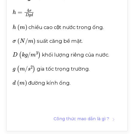
h
=
4
σ
D
g
d
h
m
chiều cao cột nước trong ống.
σ
N
/
m
suất căng bề mặt.
D
k
g
/
m
3
khối lượng riêng của nước.
g
m
/
s
2
gia tốc trọng trường.
d
m
đường kính ống.
Công thức mao dẫn là gì ?