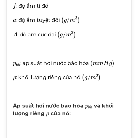
f
: độ ẩm tỉ đối
a
(
g
/
m
3
)
: độ ẩm tuyệt đối
A
(
g
/
m
3
)
: độ ẩm cực đại
p
b
h
(
m
m
H
g
)
: áp suất hơi nước bão hòa
ρ
(
g
/
m
3
)
: khối lượng riêng của nó
p
b
h
Áp suất hơi nước bão hòa
và khối
ρ
lượng riêng
của nó: