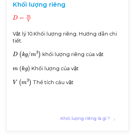
Khối lượng riêng
D
=
m
V
Vật lý 10.Khối lượng riêng. Hướng dẫn chi
tiết.
D
k
g
/
m
3
khối lượng riêng của vật
m
k
g
Khối lượng của vật
V
(
m
3
)
Thể tích cảu vật
Khối lượng riêng là gì ?