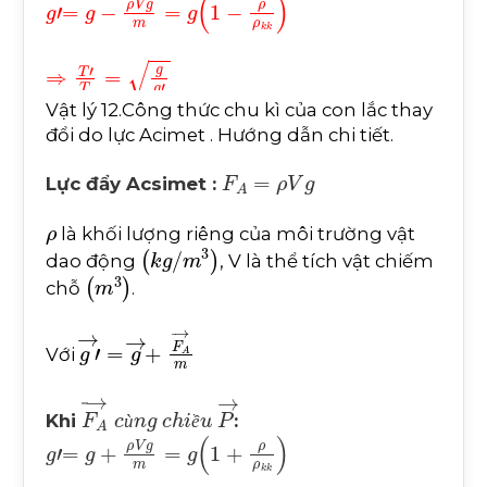
g
'
=
g
-
ρ
V
g
m
=
g
1
-
ρ
ρ
k
k
⇒
T
'
T
=
g
g
'
Vật lý 12.Công thức chu kì của con lắc thay
đổi do lực Acimet . Hướng dẫn chi tiết.
F
A
=
ρ
V
g
Lực đẩy Acsimet :
ρ
là khối lượng riêng của môi trường vật
k
g
/
m
3
dao động
, V là thể tích vật chiếm
m
3
chỗ
.
g
'
→
=
g
→
+
F
A
→
m
Với
F
A
→
c
ù
n
g
c
h
i
ề
u
P
→
Khi
:
ù
ề
g
'
=
g
+
ρ
V
g
m
=
g
1
+
ρ
ρ
k
k