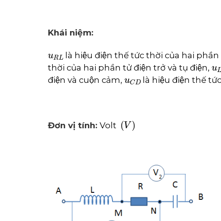
Khái niệm:
u
R
L
là hiệu điện thế tức thời của hai phần 
u
thời của hai phần tử điện trở và tụ điện,
u
C
D
điện và cuộn cảm,
là hiệu điện thế t
V
Đơn vị tính:
Volt