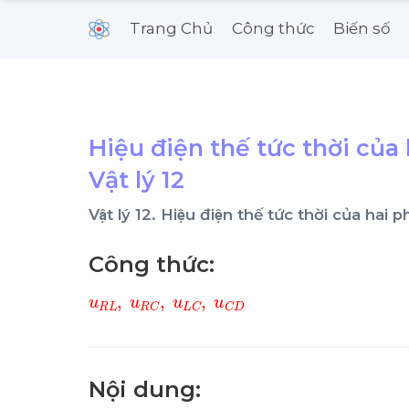
Trang Chủ
Công thức
Biến số
Hiệu điện thế tức thời của
Vật lý 12
Vật lý 12. Hiệu điện thế tức thời của h
Công thức:
u
R
L
,
u
R
C
,
u
L
C
,
u
C
D
Nội dung: