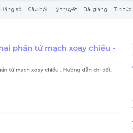
Hằng số
Câu hỏi
Lý thuyết
Bài giảng
Tin tức
 hai phần tử mạch xoay chiều -
ai phần tử mạch xoay chiều . Hướng dẫn chi tiết.