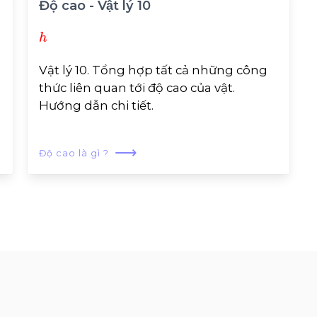
Độ cao - Vật lý 10
h
Vật lý 10. Tổng hợp tất cả những công
thức liên quan tới độ cao của vật.
Hướng dẫn chi tiết.
⟶
Độ cao là gì ?