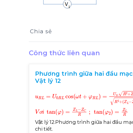
Chia sẻ
Công thức liên quan
Phương trình giữa hai đầu mạch
Vật lý 12
u
φ
R
+
φ
L
u
=
U
V
ơ
0
i
R
tan
L
cos
φ
=
ω
Z
t
L
+
-
φ
Z
R
C
L
R
=
U
;
tan
0
.
R
φ
2
2
+
=
Z
Z
L
L
2
ơ
Vật lý 12.Phương trình giữa hai đầu m
chi tiết.