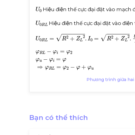
U
0
Hiệu điện thế cực đại đặt vào mạch đ
U
0
R
L
Hiệu điện thế cực đại đặt vào điệ
U
0
R
L
=
R
2
+
Z
L
2
.
I
0
=
R
2
+
Z
L
2
.
U
0
Z
φ
φ
R
i
=
L
φ
-
⇒
φ
i
φ
=
R
φ
L
2
=
φ
φ
u
2
-
-
φ
+
φ
u
Phương trình giữa hai
Bạn có thể thích