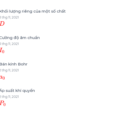
Khối lượng riêng của một số chất
3 thg 11, 2021
D
Cường độ âm chuẩn
3 thg 11, 2021
I
0
Bán kính Bohr
2 thg 11, 2021
a
0
Áp suất khí quyển
2 thg 11, 2021
P
0