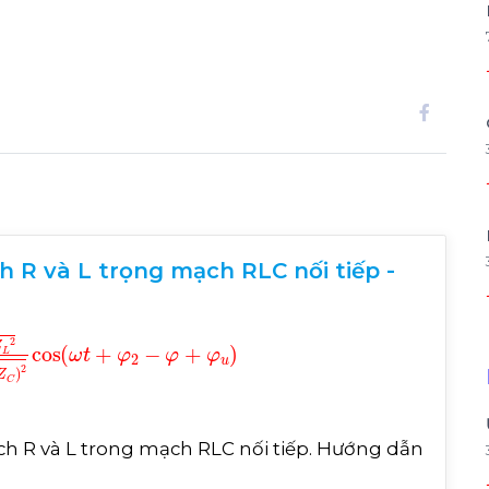
 R và L trọng mạch RLC nối tiếp -
R
R
2
+
Z
L
-
Z
C
2
cos
ω
t
+
φ
2
-
ạch R và L trong mạch RLC nối tiếp. Hướng dẫn