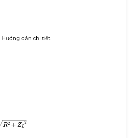
x. Hướng dẫn chi tiết.
R
R
2
+
Z
L
2