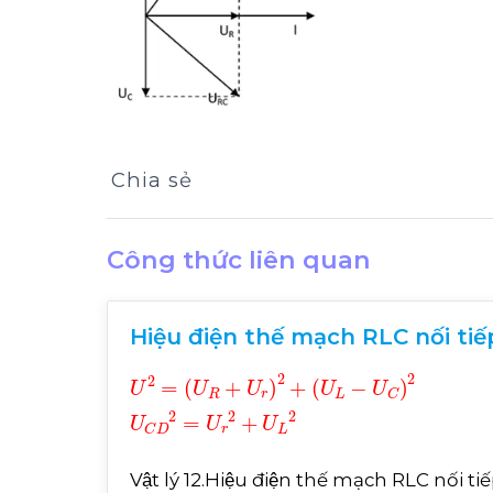
Chia sẻ
Công thức liên quan
Hiệu điện thế mạch RLC nối tiếp
U
U
2
C
=
2
U
U
R
C
+
D
U
2
r
=
2
U
+
U
r
2
L
+
-
U
L
2
Vật lý 12.Hiệu điện thế mạch RLC nối t