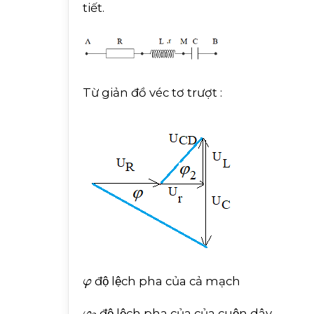
tiết.
Từ giản đồ véc tơ trượt :
φ
độ lệch pha của cả mạch
φ
2
độ lệch pha của của cuộn dây