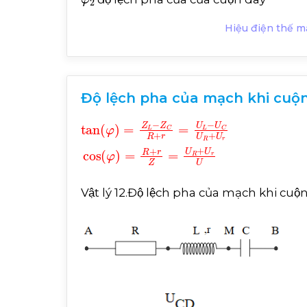
Hiệu điện thế mạ
Độ lệch pha của mạch khi cuộn d
tan
U
C
U
φ
R
=
Z
+
U
L
-
r
Z
cos
C
R
+
φ
r
=
=
R
U
+
L
r
-
Z
=
U
R
+
U
r
U
Vật lý 12.Độ lệch pha của mạch khi cuộ