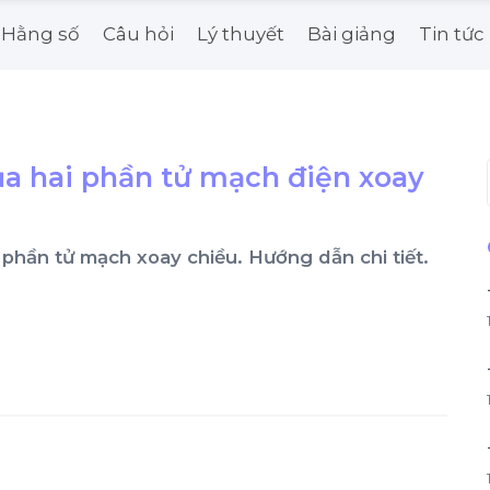
Hằng số
Câu hỏi
Lý thuyết
Bài giảng
Tin tức
ủa hai phần tử mạch điện xoay
 hai phần tử mạch xoay chiều. Hướng dẫn chi tiết.