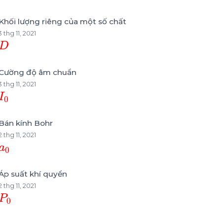
Khối lượng riêng của một số chất
3 thg 11, 2021
D
Cường độ âm chuẩn
3 thg 11, 2021
I
0
Bán kính Bohr
2 thg 11, 2021
a
0
Áp suất khí quyển
2 thg 11, 2021
P
0