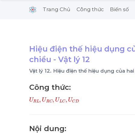
Trang Chủ
Công thức
Biến số
Hiệu điện thế hiệu dụng c
chiều - Vật lý 12
Vật lý 12. Hiệu điện thế hiệu dụng của
Công thức:
U
R
L
,
U
R
C
,
U
L
C
,
U
C
D
Nội dung: