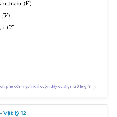
V
 cảm thuần
V
n
V
ện
ch pha của mạch khi cuộn dây có điện trở là gì ?
 Vật lý 12