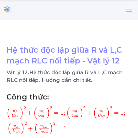
Hệ thức độc lập giữa R và L,C
mạch RLC nối tiếp - Vật lý 12
Vật lý 12.Hệ thức độc lập giữa R và L,C mạch
RLC nối tiếp. Hướng dẫn chi tiết.
Công thức:
u
R
U
0
R
2
+
u
L
U
0
L
2
=
1
;
u
R
U
0
R
2
+
u
c
U
0
C
2
=
1
;
u
R
U