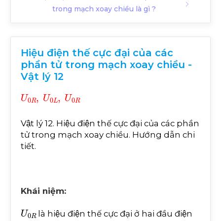
trong mạch xoay chiều là gì ?
Hiệu điện thế cực đại của các
phần tử trong mạch xoay chiều -
Vật lý 12
U
0
R
,
U
0
L
,
U
0
R
Vật lý 12. Hiệu điện thế cực đại của các phần
tử trong mạch xoay chiều. Hướng dẫn chi
tiết.
Khái niệm:
U
0
R
là hiệu điện thế cực đại ở hai đầu điện
U
0
L