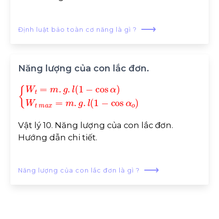
⟶
Định luật bảo toàn cơ năng là gì ?
Năng lượng của con lắc đơn.
W
cos
cos
t
=
α
α
m
)
o
W
)
.
g
t
.
l
m
(
1
-
a
x
=
m
.
g
.
l
(
1
-
Vật lý 10. Năng lượng của con lắc đơn.
Hướng dẫn chi tiết.
⟶
Năng lượng của con lắc đơn là gì ?