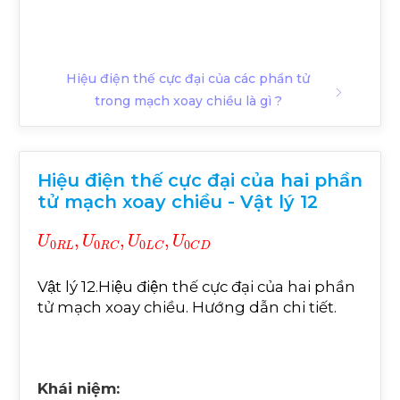
Hiệu điện thế cực đại của các phần tử
trong mạch xoay chiều là gì ?
Hiệu điện thế cực đại của hai phần
tử mạch xoay chiều - Vật lý 12
U
0
R
L
,
U
0
R
C
,
U
0
L
C
,
U
0
C
D
Vật lý 12.Hiệu điện thế cực đại của hai phần
tử mạch xoay chiều. Hướng dẫn chi tiết.
Khái niệm: