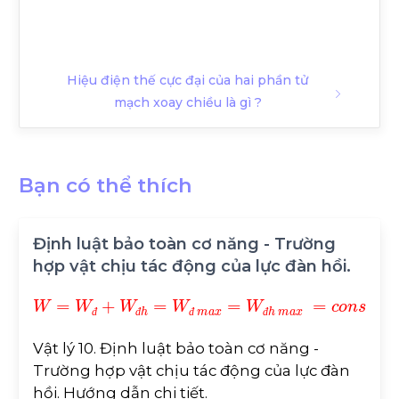
Hiệu điện thế cực đại của hai phần tử
mạch xoay chiều là gì ?
Bạn có thể thích
Định luật bảo toàn cơ năng - Trường
hợp vật chịu tác động của lực đàn hồi.
W
=
W
đ
+
W
đ
h
=
W
đ
m
a
x
=
W
đ
h
m
a
x
=
c
o
n
s
t
đ
đ
đ
đ
Vật lý 10. Định luật bảo toàn cơ năng -
Trường hợp vật chịu tác động của lực đàn
hồi. Hướng dẫn chi tiết.