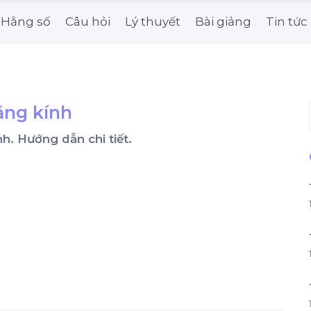
Hằng số
Câu hỏi
Lý thuyết
Bài giảng
Tin tức
lăng kính
kính. Hướng dẫn chi tiết.