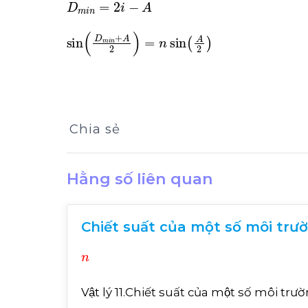
sin
D
m
i
n
+
A
2
=
n
sin
A
2
Chia sẻ
Hằng số liên quan
Chiết suất của một số môi trư
n
Vật lý 11.Chiết suất của một số môi tr