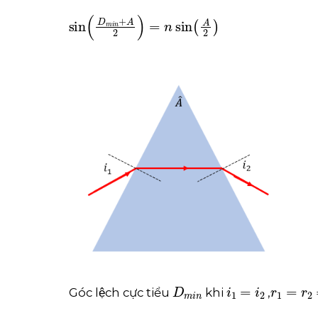
sin
D
m
i
n
+
A
2
=
n
sin
A
2
D
m
i
n
i
1
=
i
2
r
1
=
r
2
=
Góc lệch cực tiểu
khi
,
D
m
i
n
=
2
i
-
A