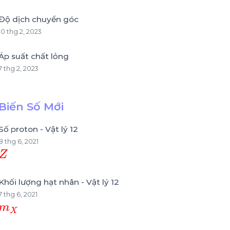
Độ dịch chuyển góc
10 thg 2, 2023
Áp suất chất lỏng
7 thg 2, 2023
Biến Số Mới
Số proton - Vật lý 12
8 thg 6, 2021
Z
Khối lượng hạt nhân - Vật lý 12
7 thg 6, 2021
m
X