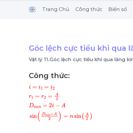
Trang Chủ
Công thức
Biến số
Góc lệch cực tiểu khi qua 
Vật lý 11.Góc lệch cực tiểu khi qua lăng 
Công thức:
i
A
=
sin
i
1
=
i
D
2
r
m
1
=
i
r
n
2
+
=
A
A
2
2
=
D
n
m
sin
i
n
A
=
2
2
i
-