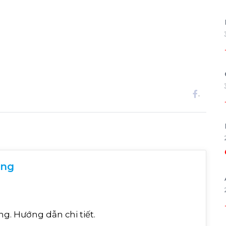
.
ờng
ường. Hướng dẫn chi tiết.