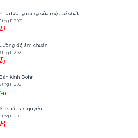
Khối lượng riêng của một số chất
3 thg 11, 2021
D
Cường độ âm chuẩn
3 thg 11, 2021
I
0
Bán kính Bohr
2 thg 11, 2021
a
0
Áp suất khí quyển
2 thg 11, 2021
P
0