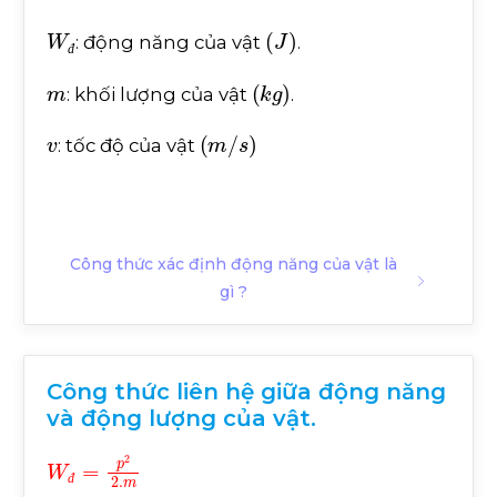
W
đ
(
J
)
: động năng của vật
.
đ
m
(
k
g
)
: khối lượng của vật
.
v
(
m
/
s
)
: tốc độ của vật
Công thức xác định động năng của vật là
gì ?
Công thức liên hệ giữa động năng
và động lượng của vật.
W
đ
=
p
2
2
.
m
đ