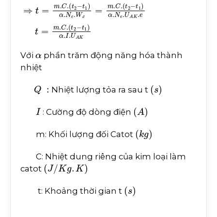
đ
Q
t
t
t
t
1
1
1
1
=
⇒
α
α
α
α
.
.
.
N
N
I
t
.
.
=
U
t
e
e
m
.
A
.
.
N
W
U
K
.
e
C
A
đ
.
W
.
K
t
=
2
.
m
e
đ
-
=
.
C
m
.
t
t
.
2
=
C
-
m
.
t
2
.
C
-
.
t
2
-
α
Với
phần trăm động năng hóa thành
nhiệt
Q
:
s
Nhiệt lượng tỏa ra sau t
I
A
: Cường độ dòng điện
k
g
m: Khối lượng đối Catot
C: Nhiệt dung riêng của kim loại làm
J
/
K
g
.
K
catot
s
t: Khoảng thời gian t