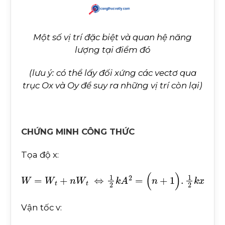
Một số vị trí đặc biệt và quan hệ năng
lượng tại điểm đó
(lưu ý: có thể lấy đối xứng các vectơ qua
trục Ox và Oy để suy ra những vị trí còn lại)
CHỨNG MINH CÔNG THỨC
Tọa độ x:
W
=
W
t
+
n
W
t
⇔
1
2
k
A
2
=
(
n
+
1
)
.
1
2
k
x
2
⇒
x
=
±
A
n
+
Vận tốc v: