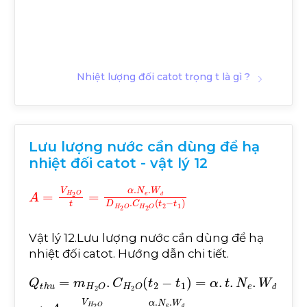
Nhiệt lượng đối catot trọng t là gì ?
Lưu lượng nước cần dùng để hạ
nhiệt đối catot - vật lý 12
A
t
1
=
V
H
2
O
t
=
α
.
N
e
.
W
đ
D
H
2
O
.
C
H
2
O
t
2
-
đ
Vật lý 12.Lưu lượng nước cần dùng để hạ
nhiệt đối catot. Hướng dẫn chi tiết.
đ
Q
t
t
1
1
t
=
h
α
u
.
t
=
.
N
m
e
H
.
W
2
đ
O
⇒
.
C
A
H
=
2
V
O
H
t
2
2
O
-
t
=
α
.
N
e
.
W
đ
D
H
2
O
.
C