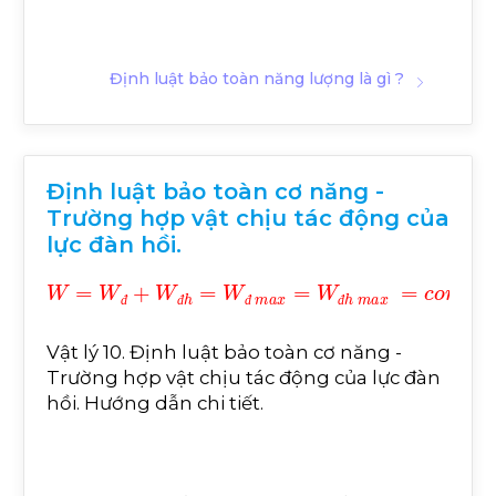
Định luật bảo toàn năng lượng là gì ?
Định luật bảo toàn cơ năng -
Trường hợp vật chịu tác động của
lực đàn hồi.
W
=
W
đ
+
W
đ
h
=
W
đ
m
a
x
=
W
đ
h
m
a
x
=
c
o
n
s
t
đ
đ
đ
đ
Vật lý 10. Định luật bảo toàn cơ năng -
Trường hợp vật chịu tác động của lực đàn
hồi. Hướng dẫn chi tiết.