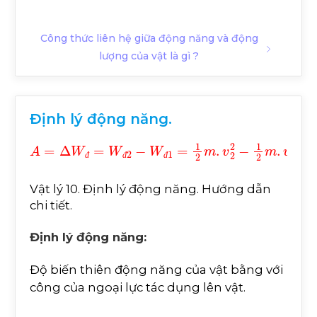
Công thức liên hệ giữa động năng và động
lượng của vật là gì ?
Định lý động năng.
A
=
∆
W
đ
=
W
đ
2
-
W
đ
1
=
1
2
m
.
v
2
2
-
1
2
m
.
v
1
2
đ
đ
đ
Vật lý 10. Định lý động năng. Hướng dẫn
chi tiết.
Định lý động năng:
Độ biến thiên động năng của vật bằng với
công của ngoại lực tác dụng lên vật.