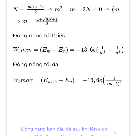
N
=
m
m
-
1
2
⇒
m
2
-
m
-
2
N
=
0
⇒
m
-
1
2
2
=
2
N
+
1
4
⇒
Động năng tối thiểu:
W
đ
m
i
n
=
E
m
-
E
n
=
-
13
,
6
e
1
m
2
-
1
n
2
đ
Động năng tối đa:
W
đ
m
a
x
=
E
m
+
1
-
E
n
=
-
13
,
6
e
1
m
+
1
2
-
1
n
2
đ
Động năng ban đầu để sau khi lên e có