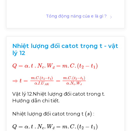
Tổng động năng của e là gì ?
Nhiệt lượng đối catot trọng t - vật
lý 12
Q
=
α
.
t
.
N
e
.
W
đ
=
m
.
C
.
t
2
-
t
1
đ
⇒
t
t
1
1
α
α
t
=
.
.
I
N
m
.
U
e
A
.
.
C
W
K
.
t
đ
=
2
m
-
.
C
.
t
2
-
đ
Vật lý 12.Nhiệt lượng đối catot trong t.
Hướng dẫn chi tiết.
s
Nhiệt lượng đối catot trong t
:
đ