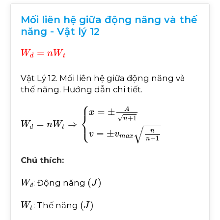
Mối liên hệ giữa động năng và thế
năng - Vật lý 12
W
d
=
n
W
t
Vật Lý 12. Mối liên hệ giữa động năng và
thế năng. Hướng dẫn chi tiết.
W
đ
=
n
W
t
⇒
x
=
±
A
n
+
1
v
=
±
v
m
a
x
n
n
+
1
đ
Chú thích:
W
đ
(
J
)
: Động năng
đ
W
t
(
J
)
: Thế năng