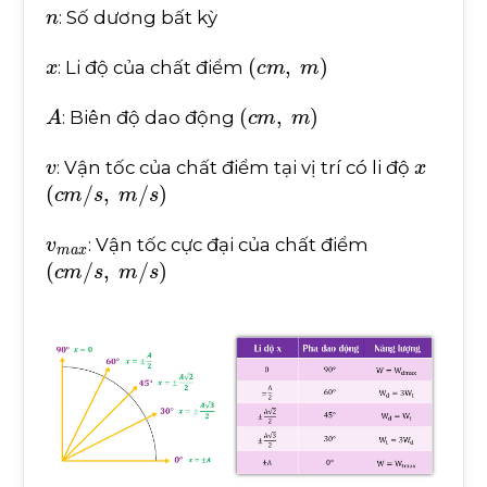
n
: Số dương bất kỳ
x
(
c
m
,
m
)
: Li độ của chất điểm
A
(
c
m
,
m
)
: Biên độ dao động
v
x
: Vận tốc của chất điểm tại vị trí có li độ
(
c
m
/
s
,
m
/
s
)
v
m
a
x
: Vận tốc cực đại của chất điểm
(
c
m
/
s
,
m
/
s
)