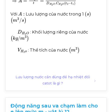
đ
A
:
s
Với
Lưu lượng của nước trong 1
m
3
/
s
D
H
2
O
: Khối lượng riêng của nước
k
g
/
m
3
V
H
2
o
m
3
: Thể tích của nước
Lưu lượng nước cần dùng để hạ nhiệt đối
catot là gì ?
Động năng sau va chạm làm cho
e lên mức m - vật lý 12