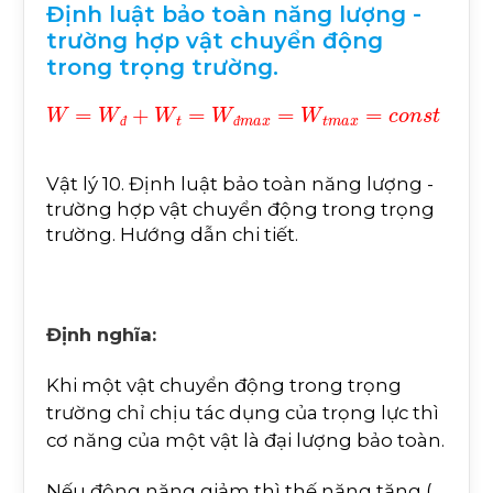
Định luật bảo toàn năng lượng -
trường hợp vật chuyển động
trong trọng trường.
W
=
W
đ
+
W
t
=
W
đ
m
a
x
=
W
t
m
a
x
=
c
o
n
s
t
đ
đ
Vật lý 10. Định luật bảo toàn năng lượng -
trường hợp vật chuyển động trong trọng
trường. Hướng dẫn chi tiết.
Định nghĩa:
Khi một vật chuyển động trong trọng
trường chỉ chịu tác dụng của trọng lực thì
cơ năng của một vật là đại lượng bảo toàn.
Nếu động năng giảm thì thế năng tăng (