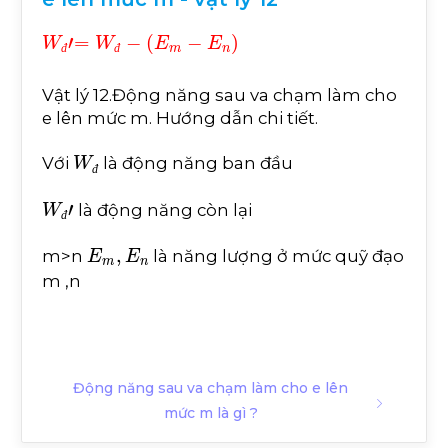
W
đ
'
=
W
đ
-
E
m
-
E
n
đ
đ
Vật lý 12.Động năng sau va chạm làm cho
e lên mức m. Hướng dẫn chi tiết.
W
đ
Với
là động năng ban đầu
đ
W
đ
'
là động năng còn lại
đ
E
m
,
E
n
m>n
là năng lượng ở mức quỹ đạo
m ,n
Động năng sau va chạm làm cho e lên
mức m là gì ?