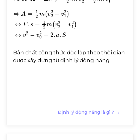
đ
⇔
v
v
1
1
2
2
A
)
)
=
⇔
⇔
1
2
F
v
m
2
.
s
-
=
(
v
v
1
0
2
2
2
m
2
=
-
2
(
v
.
a
2
.
2
S
-
Bản chất công thức độc lập theo thời gian
được xây dựng từ định lý động năng.
Định lý động năng là gì ?