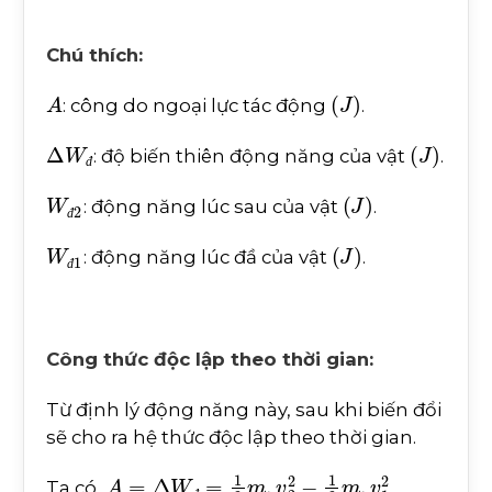
Chú thích:
A
(
J
)
: công do ngoại lực tác động
.
∆
W
đ
(
J
)
: độ biến thiên động năng của vật
.
đ
W
đ
2
(
J
)
: động năng lúc sau của vật
.
đ
W
đ
1
(
J
)
: động năng lúc đầ của vật
.
đ
Công thức độc lập theo thời gian:
Từ định lý động năng này, sau khi biến đổi
sẽ cho ra hệ thức độc lập theo thời gian.
A
=
∆
W
đ
=
1
2
m
.
v
2
2
-
1
2
m
.
v
1
2
Ta có