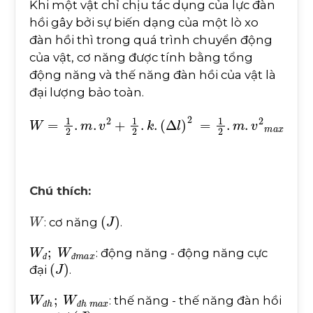
Khi một vật chỉ chịu tác dụng của lực đàn
hồi gây bởi sự biến dạng của một lò xo
đàn hồi thì trong quá trình chuyển động
của vật, cơ năng được tính bằng tổng
động năng và thế năng đàn hồi của vật là
đại lượng bảo toàn.
W
=
1
2
.
m
.
v
2
+
1
2
.
k
.
(
∆
l
)
2
=
1
2
.
m
.
v
2
m
a
x
=
1
2
.
k
.
(
∆
l
Chú thích:
W
(
J
)
: cơ năng
.
W
đ
;
W
đ
m
a
x
: động năng - động năng cực
(
J
)
đ
đ
đại
.
W
đ
h
;
W
đ
h
m
a
x
: thế năng - thế năng đàn hồi
(
J
)
đ
đ