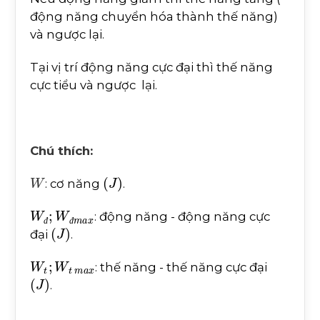
động năng chuyển hóa thành thế năng)
và ngược lại.
Tại vị trí động năng cực đại thì thế năng
cực tiểu và ngược lại.
Chú thích:
W
(
J
)
: cơ năng
.
W
đ
;
W
đ
m
a
x
: động năng - động năng cực
(
J
)
đ
đ
đại
.
W
t
;
W
t
m
a
x
: thế năng - thế năng cực đại
(
J
)
.