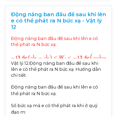
Động năng ban đầu để sau khi lên
e có thể phát ra N bức xạ - Vật lý
12
Động năng ban đầu để sau khi lên e có
thể phát ra N bức xạ:
-
13
,
6
e
1
m
2
-
1
n
2
≤
W
đ
<
-
13
,
6
e
1
m
+
1
2
-
1
n
2
;
m
=
1
+
8
đ
Vật lý 12.Động năng ban đầu để sau khi
lên e có thể phát ra N bức xạ. Hướng dẫn
chi tiết.
Động năng ban đầu để sau khi lên e có
thể phát ra N bức xạ:
Số bức xạ mà e có thể phát ra khi ở quỹ
đạo m: