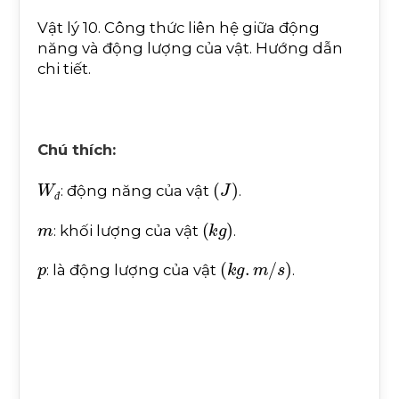
Vật lý 10. Công thức liên hệ giữa động
năng và động lượng của vật. Hướng dẫn
chi tiết.
Chú thích:
W
đ
(
J
)
: động năng của vật
.
đ
m
(
k
g
)
: khối lượng của vật
.
p
(
k
g
.
m
/
s
)
: là động lượng của vật
.