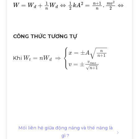
W
=
W
d
+
1
n
W
d
⇔
1
2
k
A
2
=
n
+
1
n
.
m
v
2
2
⇔
A
2
=
n
+
CÔNG THỨC TƯƠNG TỰ
W
t
=
n
W
d
⇒
x
=
±
A
n
n
+
1
v
=
±
v
m
a
x
n
+
1
Khi
Mối liên hệ giữa động năng và thế năng là
gì ?