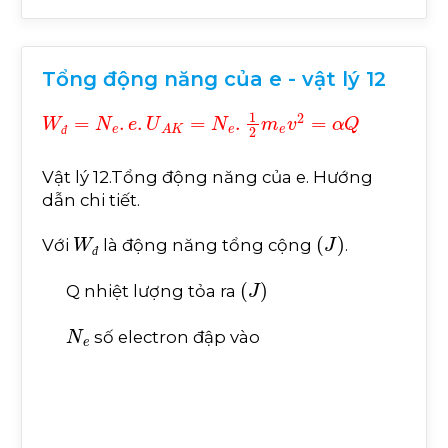
Tổng động năng của e - vật lý 12
W
đ
=
N
e
.
e
.
U
A
K
=
N
e
.
1
2
m
e
v
2
=
α
Q
đ
Vật lý 12.Tổng động năng của e. Hướng
dẫn chi tiết.
W
đ
J
Với
là động năng tổng cộng
.
đ
J
Q nhiệt lượng tỏa ra
N
e
số electron đập vào