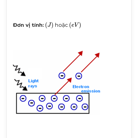
J
e
V
Đơn vị tính:
hoặc