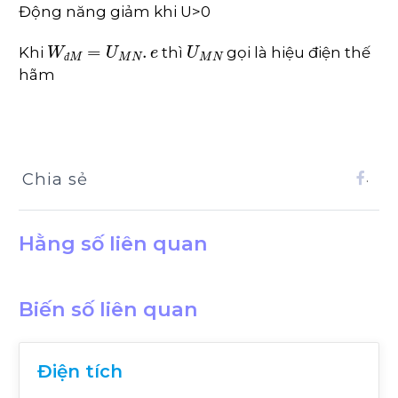
Động năng giảm khi U>0
W
đ
M
=
U
M
N
.
e
U
M
N
Khi
thì
gọi là hiệu điện thế
đ
hãm
Chia sẻ
.
Hằng số liên quan
Biến số liên quan
Điện tích