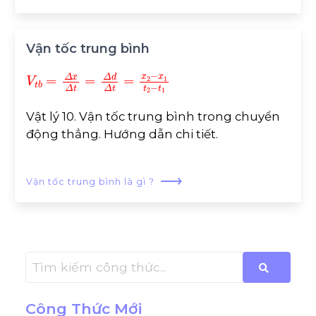
Vận tốc trung bình
V
x
1
t
t
b
2
=
-
t
Δ
1
x
Δ
t
=
Δ
d
Δ
t
=
x
2
-
Vật lý 10. Vận tốc trung bình trong chuyển
động thẳng. Hướng dẫn chi tiết.
⟶
Vận tốc trung bình là gì ?
Công Thức Mới