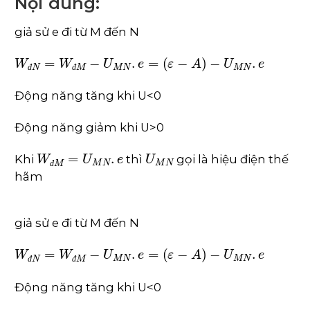
Nội dung:
giả sử e đi từ M đến N
W
đ
N
=
W
đ
M
-
U
M
N
.
e
=
ε
-
A
-
U
M
N
.
e
đ
đ
Động năng tăng khi U<0
Động năng giảm khi U>0
W
đ
M
=
U
M
N
.
e
U
M
N
Khi
thì
gọi là hiệu điện thế
đ
hãm
giả sử e đi từ M đến N
W
đ
N
=
W
đ
M
-
U
M
N
.
e
=
ε
-
A
-
U
M
N
.
e
đ
đ
Động năng tăng khi U<0