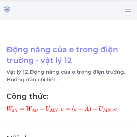
Động năng của e trong điện
trường - vật lý 12
Vật lý 12.Động năng của e trong điện trường.
Hướng dẫn chi tiết.
Công thức:
W
đ
N
=
W
đ
M
-
U
M
N
.
e
=
ε
-
A
-
U
M
N
.
e
đ
đ