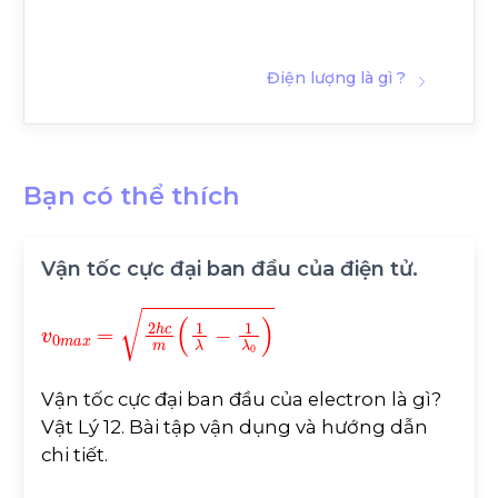
Điện lượng là gì ?
Bạn có thể thích
Vận tốc cực đại ban đầu của điện tử.
v
0
m
a
x
=
2
h
c
m
1
λ
-
1
λ
0
Vận tốc cực đại ban đầu của electron là gì?
Vật Lý 12. Bài tập vận dụng và hướng dẫn
chi tiết.