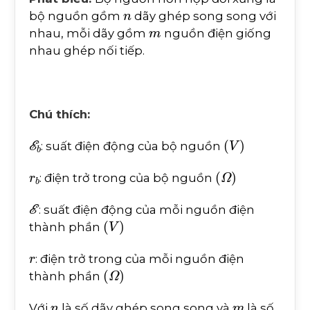
n
bộ nguồn gồm
dãy ghép song song với
m
nhau, mỗi dãy gồm
nguồn điện giống
nhau ghép nối tiếp.
Chú thích:
E
b
(
V
)
: suất điện động của bộ nguồn
r
b
(
Ω
)
: điện trở trong của bộ nguồn
E
: suất điện động của mỗi nguồn điện
(
V
)
thành phần
r
: điện trở trong của mỗi nguồn điện
(
Ω
)
thành phần
n
m
Với
là số dãy ghép song song và
là số