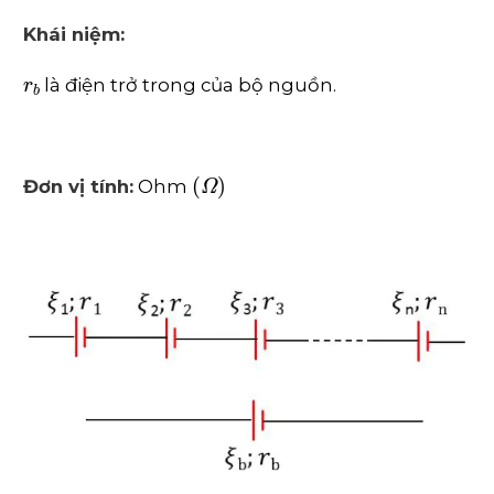
Khái niệm:
r
b
là điện trở trong của bộ nguồn.
(
Ω
)
Đơn vị tính:
Ohm