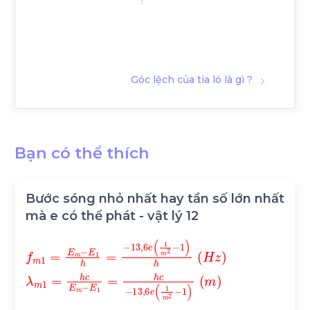
Góc lệch của tia ló là gì ?
Bạn có thể thích
Bước sóng nhỏ nhất hay tần số lớn nhất
mà e có thể phát - vật lý 12
f
1
13
m
h
,
6
H
1
e
=
z
1
E
λ
m
m
m
2
-
1
-
E
=
1
h
1
m
h
c
=
E
-
m
13
,
-
6
E
e
1
1
=
m
h
c
2
-
-