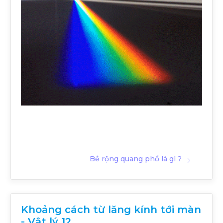
Bề rộng quang phổ là gì ?
Khoảng cách từ lăng kính tới màn
- Vật lý 12