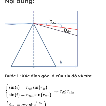
Nội dung:
Bước 1 : Xác định góc ló của tia đỏ và tím:
đ
ỏ
đ
ỏ
đ
ỏ
í
í
í
đ
ỏ