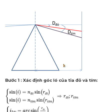
Bước 1 : Xác định góc ló của tia đỏ và tím:
đ
ỏ
đ
ỏ
đ
ỏ
í
í
í
đ
ỏ