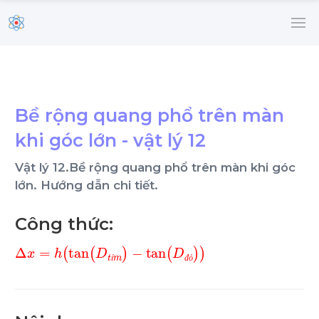
Bề rộng quang phổ trên màn
khi góc lớn - vật lý 12
Vật lý 12.Bề rộng quang phổ trên màn khi góc
lớn. Hướng dẫn chi tiết.
Công thức:
∆
x
=
h
tan
D
t
í
m
-
tan
D
đ
ỏ
í
đ
ỏ