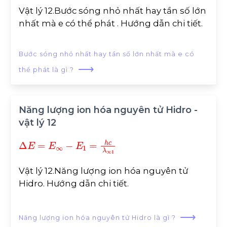
Vật lý 12.Bước sóng nhỏ nhất hay tần số lớn
nhất mà e có thể phát . Hướng dẫn chi tiết.
Bước sóng nhỏ nhất hay tần số lớn nhất mà e có
⟶
thể phát là gì ?
Năng lượng ion hóa nguyên tử Hidro -
vật lý 12
∆
E
=
E
∞
-
E
1
=
h
c
λ
∞
1
Vật lý 12.Năng lượng ion hóa nguyên tử
Hidro. Hướng dẫn chi tiết.
⟶
Năng lượng ion hóa nguyên tử Hidro là gì ?