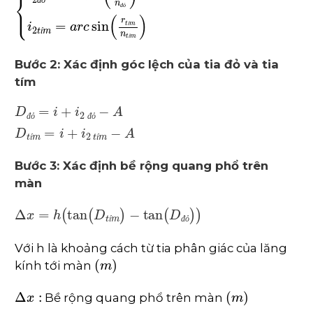
sin
i
=
n
đ
ỏ
sin
r
đ
ỏ
sin
i
=
n
t
í
m
sin
r
t
í
m
⇒
r
đ
ỏ
;
r
t
í
m
i
đ
ỏ
đ
ỏ
í
í
í
Bước 2: Xác định góc lệch của tia đỏ và tia
tím
D
A
A
D
đ
ỏ
t
í
=
m
i
+
=
i
2
i
+
i
đ
2
ỏ
t
-
í
m
-
đ
ỏ
đ
ỏ
í
í
Bước 3: Xác định bề rộng quang phổ trên
màn
∆
x
=
h
tan
D
t
í
m
-
tan
D
đ
ỏ
í
đ
ỏ
Với h là khoảng cách từ tia phân giác của lăng
m
kính tới màn
∆
x
:
m
Bề rộng quang phổ trên màn