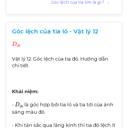
Góc lệch của tia tím là gì ?
Góc lệch của tia ló - Vật lý 12
D
đ
ỏ
đ
ỏ
Vật lý 12. Góc lệch của tia đỏ. Hướng dẫn
chi tiết.
Khái niệm:
D
đ
ỏ
-
là góc hợp bởi tia ló và tia tới của ánh
đ
ỏ
sáng màu đỏ.
- Khi tán sắc qua lăng kính thì tia đỏ lệch ít