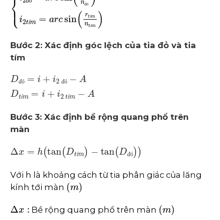
sin
i
=
n
đ
ỏ
sin
r
đ
ỏ
sin
i
=
n
t
í
m
sin
r
t
í
m
⇒
r
đ
ỏ
;
r
t
í
m
i
đ
ỏ
đ
ỏ
í
í
í
Bước 2: Xác định góc lệch của tia đỏ và tia
tím
D
A
A
D
đ
ỏ
t
í
=
m
i
+
=
i
2
i
+
i
đ
2
ỏ
t
-
í
m
-
đ
ỏ
đ
ỏ
í
í
Bước 3: Xác định bề rộng quang phổ trên
màn
∆
x
=
h
tan
D
t
í
m
-
tan
D
đ
ỏ
í
đ
ỏ
Với h là khoảng cách từ tia phân giác của lăng
m
kính tới màn
∆
x
:
m
Bề rộng quang phổ trên màn