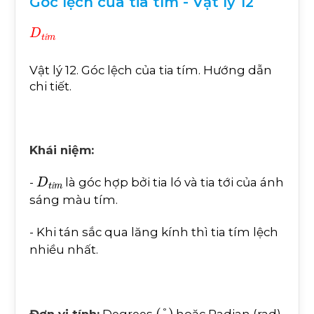
Góc lệch của tia tím - Vật lý 12
D
t
í
m
í
Vật lý 12. Góc lệch của tia tím. Hướng dẫn
chi tiết.
Khái niệm:
D
t
í
m
-
là góc hợp bởi tia ló và tia tới của ánh
í
sáng màu tím.
- Khi tán sắc qua lăng kính thì tia tím lệch
nhiều nhất.
°
Đơn vị tính:
Degrees
hoặc Radian (rad)