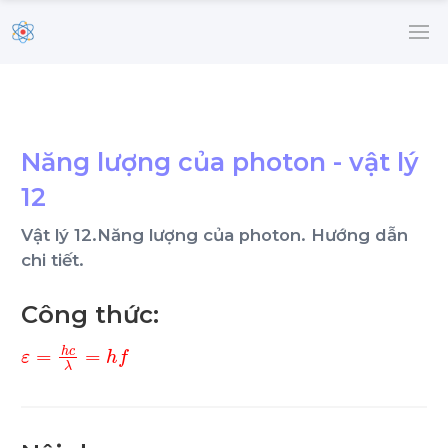
Năng lượng của photon - vật lý
12
Vật lý 12.Năng lượng của photon. Hướng dẫn
chi tiết.
Công thức:
ε
=
h
c
λ
=
h
f