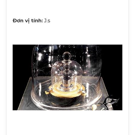
Đơn vị tính:
J.s