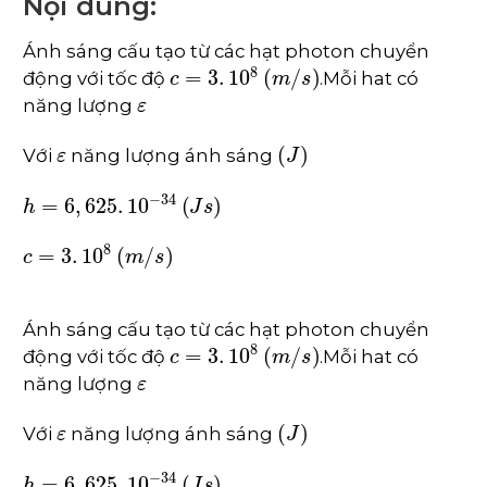
Nội dung:
Ánh sáng cấu tạo từ các hạt photon chuyển
c
=
3
.
10
8
m
/
s
động với tốc độ
.Mỗi hat có
ε
năng lượng
ε
J
Với
năng lượng ánh sáng
h
=
6
,
625
.
10
-
34
J
s
c
=
3
.
10
8
m
/
s
Ánh sáng cấu tạo từ các hạt photon chuyển
c
=
3
.
10
8
m
/
s
động với tốc độ
.Mỗi hat có
ε
năng lượng
ε
J
Với
năng lượng ánh sáng
h
=
6
,
625
.
10
-
34
J
s