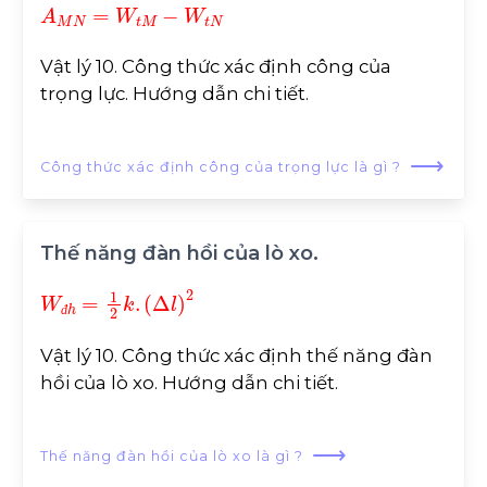
A
M
N
=
W
t
M
-
W
t
N
Vật lý 10. Công thức xác định công của
trọng lực. Hướng dẫn chi tiết.
⟶
Công thức xác định công của trọng lực là gì ?
Thế năng đàn hồi của lò xo.
W
đ
h
=
1
2
k
.
(
∆
l
)
2
đ
Vật lý 10. Công thức xác định thế năng đàn
hồi của lò xo. Hướng dẫn chi tiết.
⟶
Thế năng đàn hồi của lò xo là gì ?