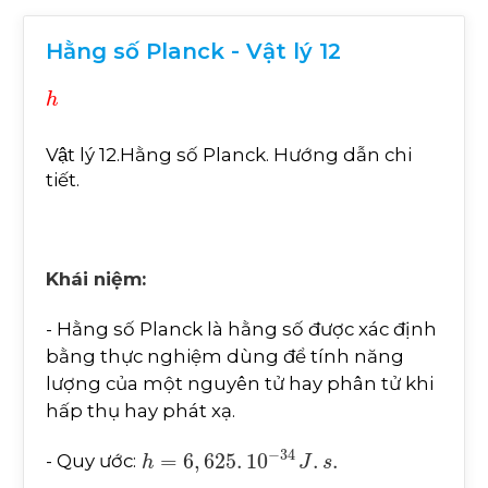
Hằng số Planck - Vật lý 12
h
Vật lý 12.Hằng số Planck. Hướng dẫn chi
tiết.
Khái niệm:
- Hằng số Planck là hằng số được xác định
bằng thực nghiệm dùng để tính năng
lượng của một nguyên tử hay phân tử khi
hấp thụ hay phát xạ.
h
34
=
6
J
,
625
.
s
.
.
10
-
- Quy ước: