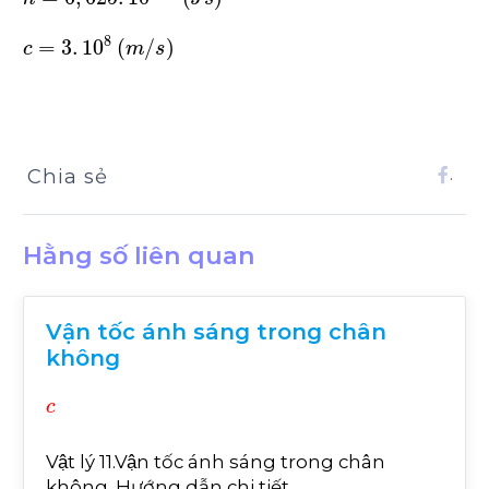
c
=
3
.
10
8
m
/
s
Chia sẻ
.
Hằng số liên quan
Vận tốc ánh sáng trong chân
không
c
Vật lý 11.Vận tốc ánh sáng trong chân
không. Hướng dẫn chi tiết.