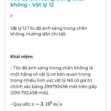
không - Vật lý 12
c
Vật lý 12.Tốc độ ánh sáng trong chân
không. Hướng dẫn chi tiết.
Khái niệm:
- Tốc độ ánh sáng trong chân không là
một hằng số vật lý cơ bản quan trọng
trong nhiều lĩnh vực vật lý. Nó có giá trị
chính xác bằng 299792458 mét trên giây
(299 792,458 m/s).
c
=
3
.
10
8
m
/
s
- Quy ước: