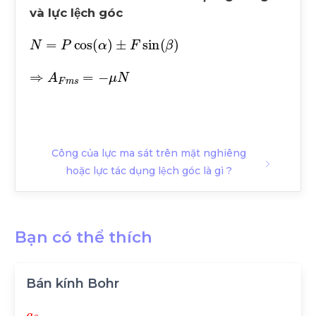
và lực lệch góc
N
=
P
cos
α
±
F
sin
β
⇒
A
F
m
s
=
-
μ
N
Công của lực ma sát trên mặt nghiêng
hoặc lực tác dụng lệch góc là gì ?
Bạn có thể thích
Bán kính Bohr
a
0