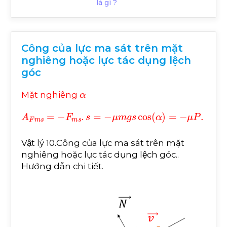
là gì ?
Công của lực ma sát trên mặt
nghiêng hoặc lực tác dụng lệch
góc
α
Mặt nghiêng
A
F
m
s
=
-
F
m
s
.
s
=
-
μ
m
g
s
cos
α
=
-
μ
P
.
h
2
-
h
1
.
cos
α
.
β
Lực tác dụng lệch
Vật lý 10.Công của lực ma sát trên mặt
A
F
m
s
=
-
F
m
s
.
s
=
-
μ
P
±
F
sin
β
.
s
nghiêng hoặc lực tác dụng lệch góc..
Hướng dẫn chi tiết.