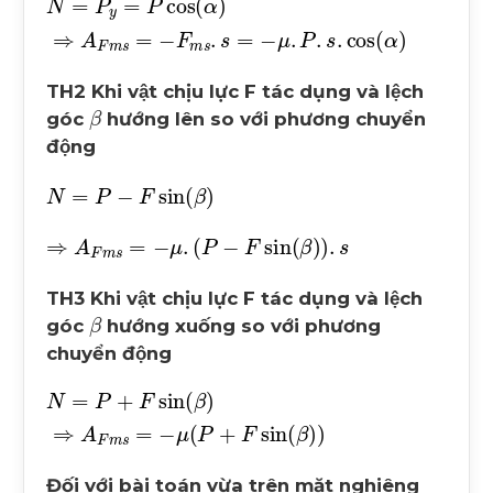
N
μ
.
=
P
P
.
s
y
.
cos
=
P
cos
α
α
⇒
A
F
m
s
=
-
F
m
s
.
s
=
-
TH2 Khi vật chịu lực F tác dụng và lệch
β
góc
hướng lên so với phương chuyển
động
N
=
P
-
F
sin
β
⇒
A
F
m
s
=
-
μ
.
P
-
F
sin
β
.
s
TH3 Khi vật chịu lực F tác dụng và lệch
β
góc
hướng xuống so với phương
chuyển động
N
μ
P
=
+
P
F
+
sin
F
sin
β
β
⇒
A
F
m
s
=
-
Đối với bài toán vừa trên mặt nghiêng