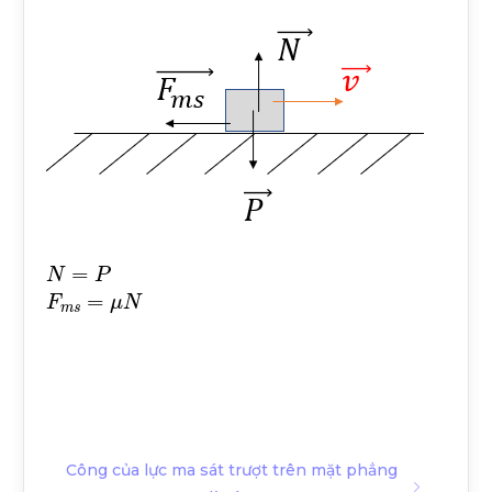
N
=
P
F
m
s
=
μ
N
Công của lực ma sát trượt trên mặt phẳng