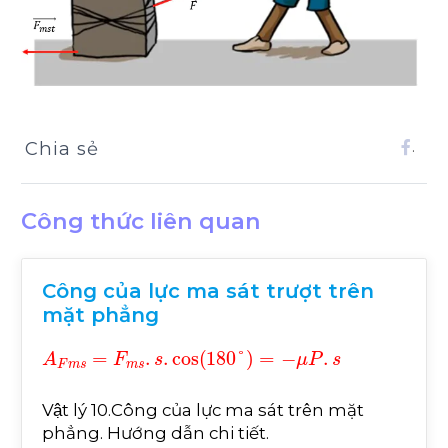
Chia sẻ
.
Công thức liên quan
Công của lực ma sát trượt trên
mặt phẳng
A
F
m
s
=
F
m
s
.
s
.
cos
180
°
=
-
μ
P
.
s
Vật lý 10.Công của lực ma sát trên mặt
phẳng. Hướng dẫn chi tiết.