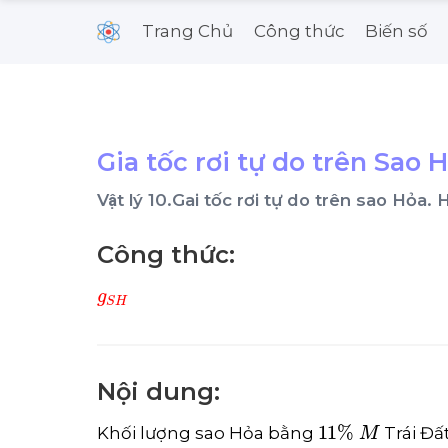
Trang Chủ
Công thức
Biến số
Gia tốc rơi tự do trên Sao 
Vật lý 10.Gai tốc rơi tự do trên sao Hỏa
Công thức:
g
S
H
Nội dung:
11
%
M
Khối lượng sao Hỏa bằng
Trái Đấ