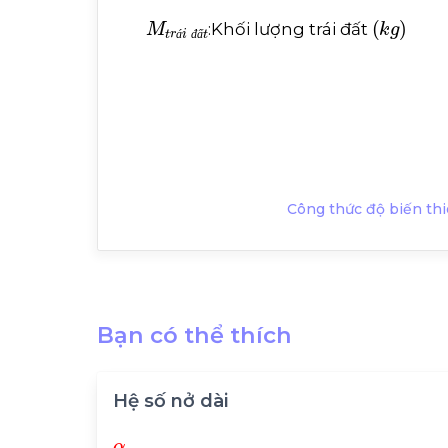
M
t
r
á
i
đ
ấ
t
k
g
:Khối lượng trái đất
á
đ
ấ
Công thức độ biến thiên
Bạn có thể thích
Hệ số nở dài
α