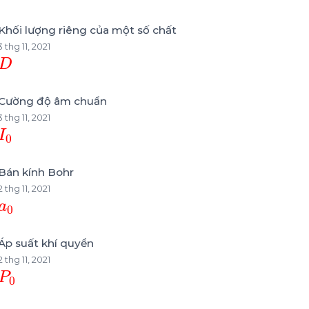
Khối lượng riêng của một số chất
3 thg 11, 2021
D
Cường độ âm chuẩn
3 thg 11, 2021
I
0
Bán kính Bohr
2 thg 11, 2021
a
0
Áp suất khí quyển
2 thg 11, 2021
P
0