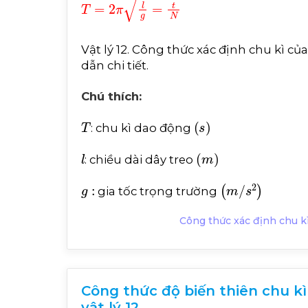
T
=
2
π
l
g
=
t
N
Vật lý 12. Công thức xác định chu kì c
dẫn chi tiết.
Chú thích:
T
(
s
)
: chu kì dao động
l
(
m
)
: chiều dài dây treo
g
:
(
m
/
s
2
)
gia tốc trọng trường
Công thức xác định chu kì
Công thức độ biến thiên chu kì d
vật lý 12