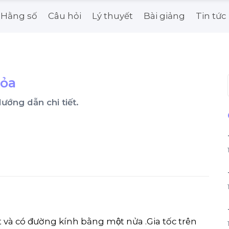
Hằng số
Câu hỏi
Lý thuyết
Bài giảng
Tin tức
Hỏa
. Hướng dẫn chi tiết.
t và có đường kính bằng một nửa .Gia tốc trên