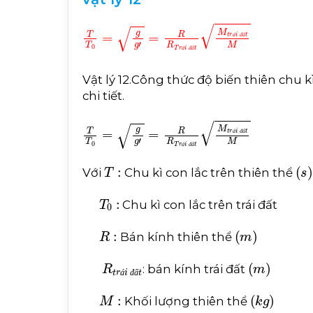
T
T
0
=
g
g
'
=
R
R
T
r
á
i
đ
ấ
t
M
t
r
á
i
đ
ấ
t
M
á
đ
ấ
á
đ
ấ
Vật lý 12.Công thức độ biến thiên chu kì
chi tiết.
T
T
0
=
g
g
'
=
R
R
T
r
á
i
đ
ấ
t
M
t
r
á
i
đ
ấ
t
M
á
đ
ấ
á
đ
ấ
T
:
s
Với
Chu kì con lắc trên thiên thể
T
0
:
Chu kì con lắc trên trái đất
R
:
m
Bán kính thiên thể
R
t
r
á
i
đ
ấ
t
m
: bán kính trái đất
á
đ
ấ
M
:
k
g
Khối lượng thiên thể