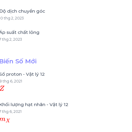
Độ dịch chuyển góc
10 thg 2, 2023
Áp suất chất lỏng
7 thg 2, 2023
Biến Số Mới
Số proton - Vật lý 12
8 thg 6, 2021
Z
Khối lượng hạt nhân - Vật lý 12
7 thg 6, 2021
m
X