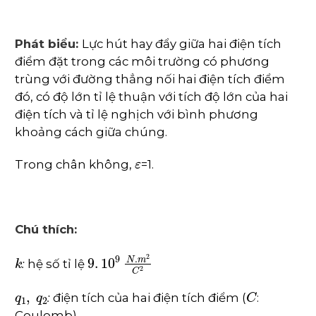
Phát biểu:
Lực hút hay đẩy giữa hai điện tích
điểm đặt trong các môi trường có phương
trùng với đường thẳng nối hai điện tích điểm
đó, có độ lớn tỉ lệ thuận với tích độ lớn của hai
điện tích và tỉ lệ nghịch với bình phương
khoảng cách giữa chúng.
ε
Trong chân không,
=1.
Chú thích:
k
9
.
10
9
N
.
m
2
C
2
:
hệ số tỉ lệ
q
1
,
q
2
C
:
điện tích của hai điện tích điểm (
:
Coulomb)