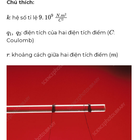
Chú thích:
k
9
.
10
9
N
.
m
2
C
2
:
hệ số tỉ lệ
q
1
,
q
2
C
:
điện tích của hai điện tích điểm (
:
Coulomb)
r
m
: khoảng cách giữa hai điện tích điểm (
)