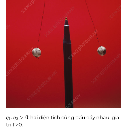
q
1
.
q
2
>
0
: hai điện tích cùng dấu đẩy nhau, giá
trị F>0.