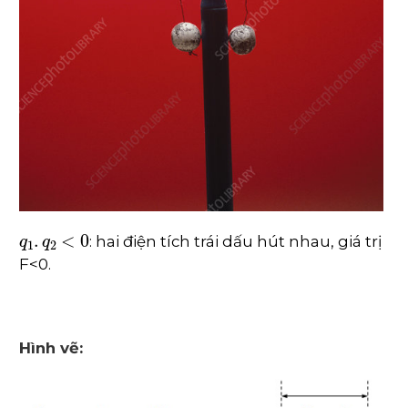
q
1
.
q
2
<
0
: hai điện tích trái dấu hút nhau, giá trị
F<0.
Hình vẽ: