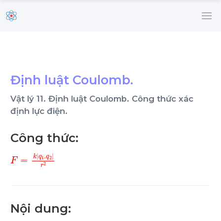
Định luật Coulomb.
Vật lý 11. Định luật Coulomb. Công thức xác
định lực điện.
Công thức:
F
=
k
q
1
.
q
2
r
2
Nội dung: