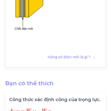
Hằng số điện môi là gì ?
Bạn có thể thích
Công thức xác định công của trọng lực.
A
M
N
=
W
t
M
-
W
t
N