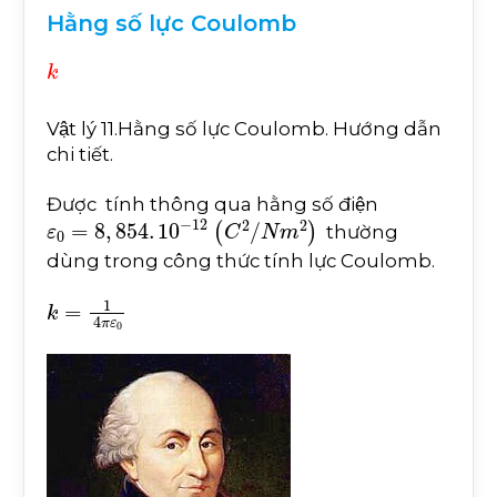
Hằng số lực Coulomb
k
Vật lý 11.Hằng số lực Coulomb. Hướng dẫn
chi tiết.
Được tính thông qua hằng số điện
ε
0
=
8
,
854
.
10
-
12
C
2
/
N
m
2
thường
dùng trong công thức tính lực Coulomb.
k
=
1
4
π
ε
0