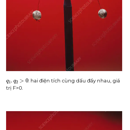
q
1
.
q
2
>
0
: hai điện tích cùng dấu đẩy nhau, giá
trị F>0.