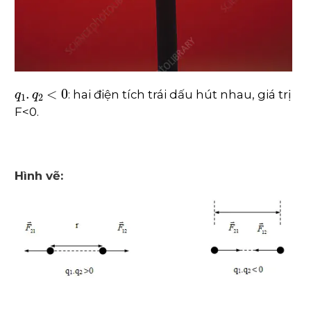
q
1
.
q
2
<
0
: hai điện tích trái dấu hút nhau, giá trị
F<0.
Hình vẽ: