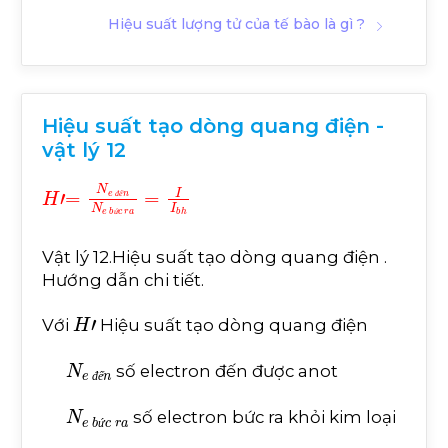
Hiệu suất lượng tử của tế bào là gì ?
Hiệu suất tạo dòng quang điện -
vật lý 12
H
'
=
N
e
đ
ế
n
N
e
b
ứ
c
r
a
=
I
I
b
h
đ
ế
ứ
Vật lý 12.Hiệu suất tạo dòng quang điện .
Hướng dẫn chi tiết.
H
'
Với
Hiệu suất tạo dòng quang điện
N
e
đ
ế
n
số electron đến được anot
đ
ế
N
e
b
ứ
c
r
a
số electron bức ra khỏi kim loại
ứ