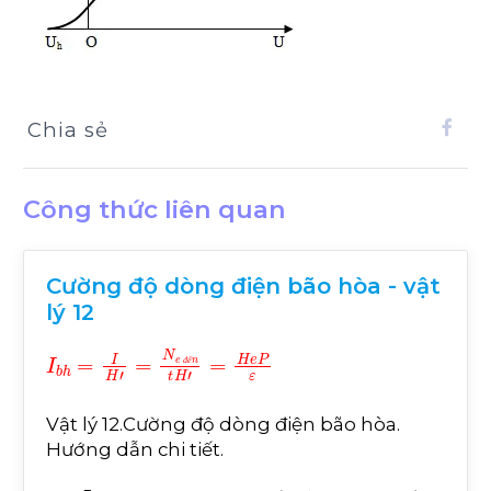
Chia sẻ
Công thức liên quan
Cường độ dòng điện bão hòa - vật
lý 12
I
b
h
=
I
H
'
=
N
e
đ
ế
n
t
H
'
=
H
e
P
ε
đ
ế
Vật lý 12.Cường độ dòng điện bão hòa.
Hướng dẫn chi tiết.
I
b
h