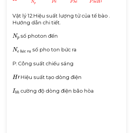
Vật lý 12.Hiệu suất lượng tử của tế bào .
Hướng dẫn chi tiết.
N
p
số photon đến
N
e
b
ứ
c
r
a
số pho ton bức ra
ứ
P: Công suất chiếu sáng
H
'
Hiệu suất tạo dòng điện
I
b
h
cường độ dòng điện bão hòa