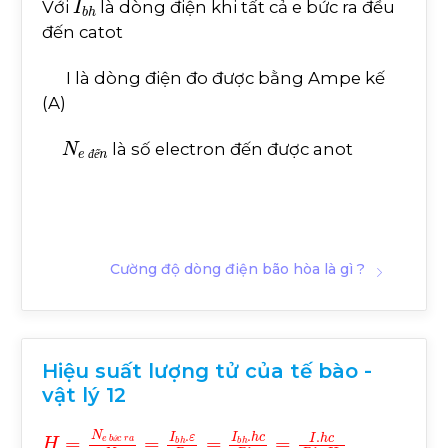
Với
là dòng điện khi tất cả e bức ra đều
đến catot
I là dòng điện đo được bằng Ampe kế
(A)
N
e
đ
ế
n
là số electron đến được anot
đ
ế
Cường độ dòng điện bão hòa là gì ?
Hiệu suất lượng tử của tế bào -
vật lý 12
H
=
N
e
b
ứ
c
r
a
N
p
=
I
b
h
.
ε
P
e
=
I
b
h
.
h
c
P
λ
e
=
I
.
h
c
P
ứ