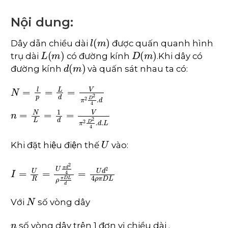
Nội dung:
l
m
Dây dẫn chiều dài
được quấn quanh hình
L
m
D
m
trụ dài
có đường kính
.Khi dây có
d
m
đường kính
và quấn sát nhau ta có:
N
=
l
p
=
L
d
=
V
π
2
D
2
4
.
d
n
=
N
L
=
1
d
=
V
π
2
D
2
4
.
d
.
L
U
Khi đặt hiệu điện thế
vào:
I
=
U
R
=
U
π
d
2
4
ρ
π
D
L
d
=
U
d
2
4
ρ
π
D
L
N
Với
số vòng dây
n
số vòng dây trên 1 đơn vị chiều dài .