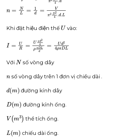
N
=
l
p
=
L
d
=
V
π
2
D
2
4
.
d
n
=
N
L
=
1
d
=
V
π
2
D
2
4
.
d
.
L
U
Khi đặt hiệu điện thế
vào:
I
=
U
R
=
U
π
d
2
4
ρ
π
D
L
d
=
U
d
2
4
ρ
π
D
L
N
Với
số vòng dây
n
số vòng dây trên 1 đơn vị chiều dài .
d
m
đường kính dây
D
m
đường kính ống.
V
m
3
thể tích ống.
L
m
chiếu dài ống.