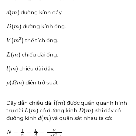
d
m
đường kính dây
D
m
đường kính ống.
V
m
3
thể tích ống.
L
m
chiếu dài ống.
l
m
chiều dài dây.
ρ
Ω
m
điện trở suất
l
m
Dây dẫn chiều dài
được quấn quanh hình
L
m
D
m
trụ dài
có đường kính
.Khi dây có
d
m
đường kính
và quấn sát nhau ta có: