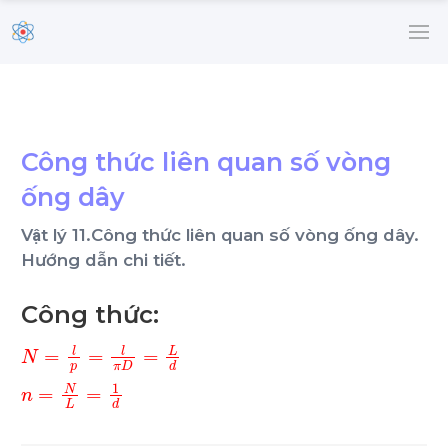
Công thức liên quan số vòng
ống dây
Vật lý 11.Công thức liên quan số vòng ống dây.
Hướng dẫn chi tiết.
Công thức:
N
=
l
p
=
l
π
D
=
L
d
n
=
N
L
=
1
d