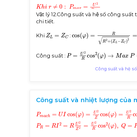
Z
L
=
Z
C
→
I
m
a
x
→
P
m
a
x
=
U
2
R
cos
φ
=
1
Vật lý 12.Công suất và hệ số công su
chi tiết.
Z
L
=
Z
C
cos
φ
=
R
R
2
+
Z
L
-
Z
C
2
=
R
Khi
:
P
=
U
2
R
cos
2
φ
→
M
a
x
P
=
U
Công suất :
Công suất và hệ số
Công suất và nhiệt lượng của mạ
P
m
a
c
h
=
U
I
cos
φ
=
U
2
Z
cos
φ
=
U
2
R
cos