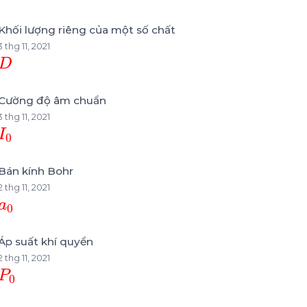
Khối lượng riêng của một số chất
3 thg 11, 2021
D
Cường độ âm chuẩn
3 thg 11, 2021
I
0
Bán kính Bohr
2 thg 11, 2021
a
0
Áp suất khí quyển
2 thg 11, 2021
P
0