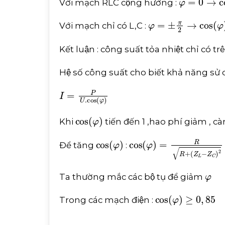
Với mạch RLC cộng hưởng :
φ
=
±
π
2
→
cos
φ
=
0
Với mạch chỉ có L,C :
Kết luận : công suất tỏa nhiệt chỉ có tr
Hệ số công suất cho biết khả năng sử
I
=
P
U
.
cos
φ
cos
φ
Khi
tiến đến 1 ,hao phí giảm , càn
cos
φ
cos
φ
=
R
R
+
Z
L
-
Z
C
2
Để tăng
:
φ
Ta thường mắc các bộ tụ để giảm
cos
φ
≥
0
,
85
Trong các mạch điện :