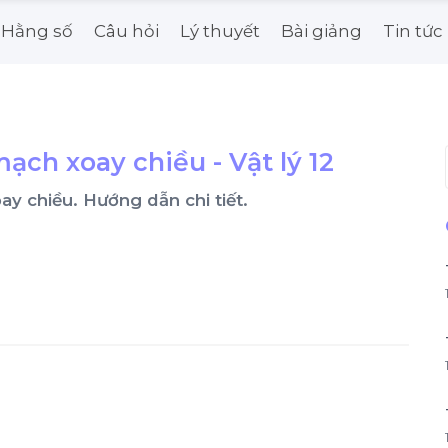
Hằng số
Câu hỏi
Lý thuyết
Bài giảng
Tin tức
ạch xoay chiều - Vật lý 12
xoay chiều. Hướng dẫn chi tiết.