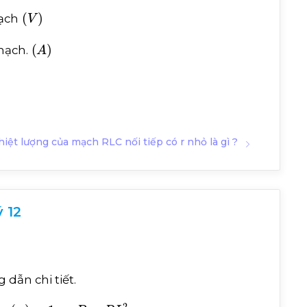
V
ạch
A
mạch.
iệt lượng của mạch RLC nối tiếp có r nhỏ là gì ?
 12
ng dẫn chi tiết.
φ
=
1
→
P
=
R
I
2