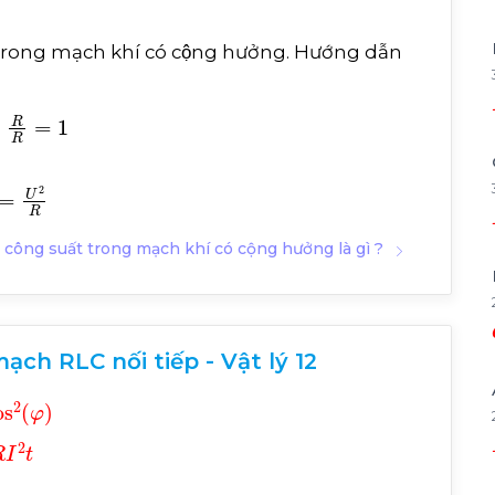
K
h
i
r
≠
0
:
P
m
a
x
=
U
2
R
+
r
ất trong mạch khí có cộng hưởng. Hướng dẫn
R
=
1
2
R
 công suất trong mạch khí có cộng hưởng là gì ?
ch RLC nối tiếp - Vật lý 12
2
φ
P
R
=
R
I
2
=
R
U
2
Z
2
=
U
2
R
cos
2
φ
,
Q
=
R
I
2
t