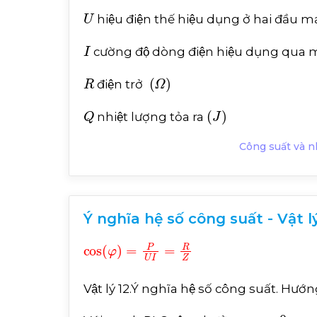
U
hiệu điện thế hiệu dụng ở hai đầu m
I
cường độ dòng điện hiệu dụng qua 
R
Ω
điện trở
Q
J
nhiệt lượng tỏa ra
Công suất và nh
Ý nghĩa hệ số công suất - Vật lý
cos
φ
=
P
U
I
=
R
Z
Vật lý 12.Ý nghĩa hệ số công suất. Hướ
φ
=
0
→
cos