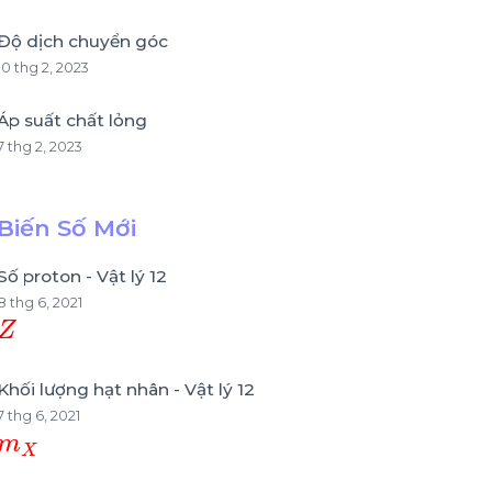
Độ dịch chuyển góc
10 thg 2, 2023
Áp suất chất lỏng
7 thg 2, 2023
Biến Số Mới
Số proton - Vật lý 12
8 thg 6, 2021
Z
Khối lượng hạt nhân - Vật lý 12
7 thg 6, 2021
m
X