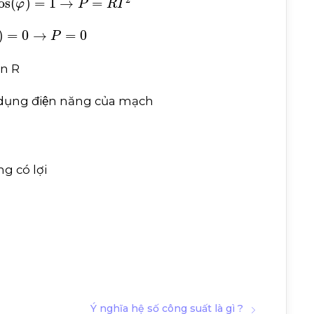
→
P
=
0
ên R
 dụng điện năng của mạch
g có lợi
Ý nghĩa hệ số công suất là gì ?