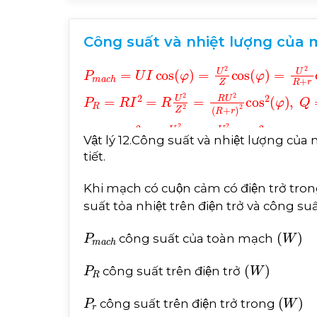
Công suất và nhiệt lượng của mạ
P
m
a
c
h
=
U
I
cos
φ
=
U
2
Z
cos
φ
=
U
2
R
+
r
c
Vật lý 12.Công suất và nhiệt lượng củ
tiết.
Khi mạch có cuộn cảm có điện trở tr
suất tỏa nhiệt trên điện trở và công suâ
P
m
a
c
h
W
công suất của toàn mạch
P
R
W
công suất trên điện trở
P
r
W
công suất trên điện trở trong