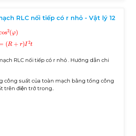
ch RLC nối tiếp có r nhỏ - Vật lý 12
os
2
φ
P
R
=
R
I
2
=
R
U
2
Z
2
=
R
U
2
R
+
r
2
cos
2
φ
,
Q
=
R
+
r
I
2
t
a mạch RLC nối tiếp có r nhỏ . Hướng dẫn chi
ong công suất của toàn mạch bằng tổng công
́t trên điện trở trong..