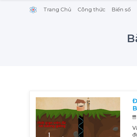
Trang Chủ
Công thức
Biến số
B
Đ
B
V
đ