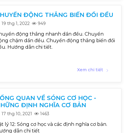
HUYỂN ĐỘNG THẲNG BIẾN ĐỔI ĐỀU
19 thg 1, 2022
949
huyển động thẳng nhanh dần đều. Chuyển
ộng chậm dần đều. Chuyển động thẳng biến đổi
ều. Hướng dẫn chi tiết.
Xem chi tiết
ỔNG QUAN VỀ SÓNG CƠ HỌC -
HỮNG ĐỊNH NGHĨA CƠ BẢN
17 thg 10, 2021
1463
ật lý 12: Sóng cơ học và các định nghĩa cơ bản.
ướng dẫn chi tiết