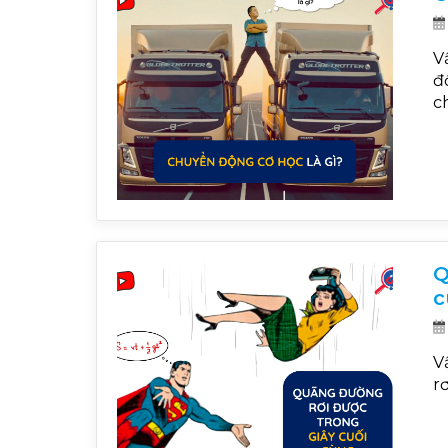
V
đ
c
t
Q
c
V
r