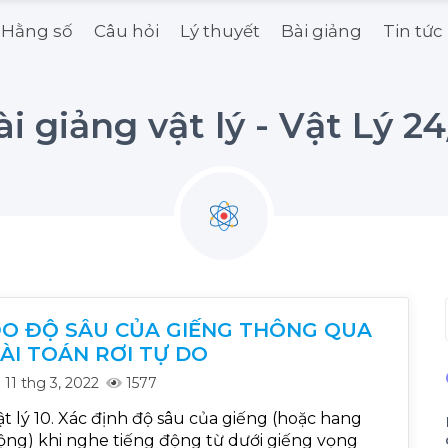
Hằng số
Câu hỏi
Lý thuyết
Bài giảng
Tin tức
ài giảng vật lý - Vật Lý 24
O ĐỘ SÂU CỦA GIẾNG THÔNG QUA
ÀI TOÁN RƠI TỰ DO
11 thg 3, 2022
1577
ật lý 10. Xác định độ sâu của giếng (hoặc hang
ộng) khi nghe tiếng động từ dưới giếng vọng