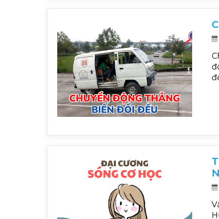
C
C
đ
đ
T
N
V
H