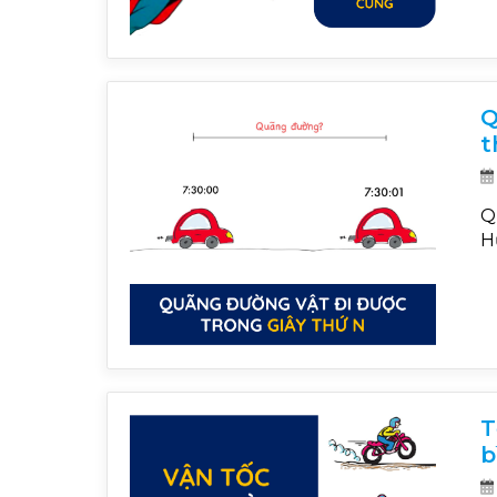
Q
t
Q
H
T
b