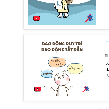
T
T
V
d
t
Pre
«
1