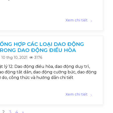
Xem chi tiết
ỔNG HỢP CÁC LOẠI DAO ĐỘNG
RONG DAO ĐỘNG ĐIỀU HÒA
10 thg 10, 2021
3176
ật lý 12: Dao động điều hòa, dao động duy trì,
ao động tắt dần, dao động cưỡng bức, dao động
ự do, công thức và hướng dẫn chi tiết
Xem chi tiết
vious
Next
2
3
4
»