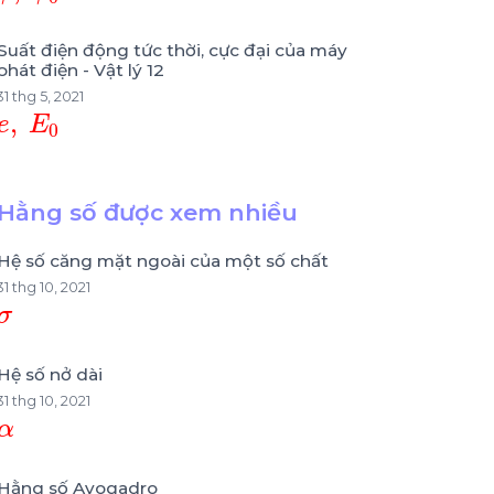
Suất điện động tức thời, cực đại của máy
phát điện - Vật lý 12
31 thg 5, 2021
e
,
E
0
Hằng số được xem nhiều
Hệ số căng mặt ngoài của một số chất
31 thg 10, 2021
σ
Hệ số nở dài
31 thg 10, 2021
α
Hằng số Avogadro