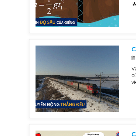
lê
C
V
c
vi
C