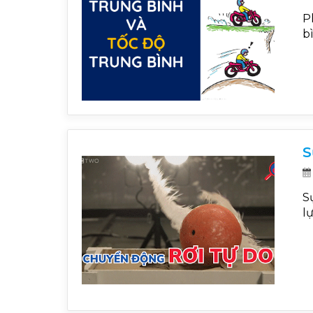
P
b
S
S
l