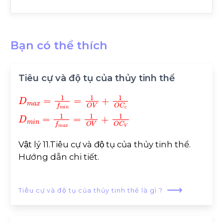
Bạn có thể thích
Tiêu cự và độ tụ của thủy tinh thể
D
m
a
x
=
1
f
m
i
n
=
1
O
V
+
1
O
C
c
D
m
i
n
=
1
f
m
a
x
=
1
O
V
Vật lý 11.Tiêu cự và độ tụ của thủy tinh thể.
Hướng dẫn chi tiết.
⟶
Tiêu cự và độ tụ của thủy tinh thể là gì ?