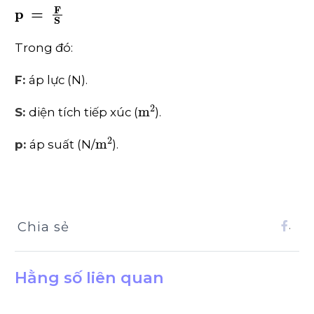
p
=
F
S
Trong đó:
F:
áp lực (N).
m
2
S:
diện tích tiếp xúc (
).
m
2
p:
áp suất (N/
).
Chia sẻ
.
Hằng số liên quan