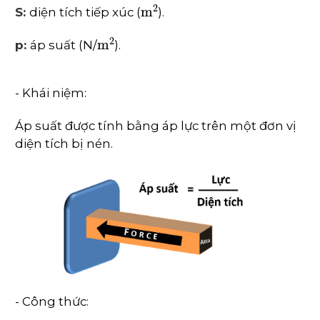
m
2
S:
diện tích tiếp xúc (
).
m
2
p:
áp suất (N/
).
- Khái niệm:
Áp suất được tính bằng áp lực trên một đơn vị
diện tích bị nén.
- Công thức: