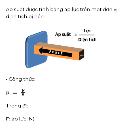
Áp suất được tính bằng áp lực trên một đơn vị
diện tích bị nén.
- Công thức:
p
=
F
S
Trong đó:
F:
áp lực (N).