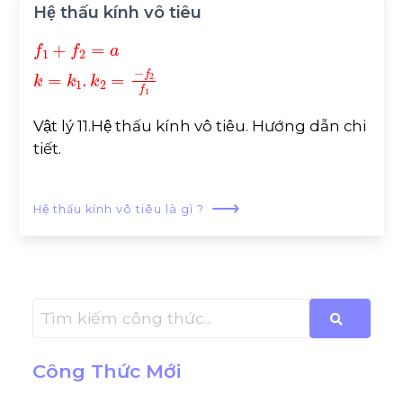
Hệ thấu kính vô tiêu
f
f
2
1
+
f
f
1
2
=
a
k
=
k
1
.
k
2
=
-
Vật lý 11.Hệ thấu kính vô tiêu. Hướng dẫn chi
tiết.
⟶
Hệ thấu kính vô tiêu là gì ?
Công Thức Mới